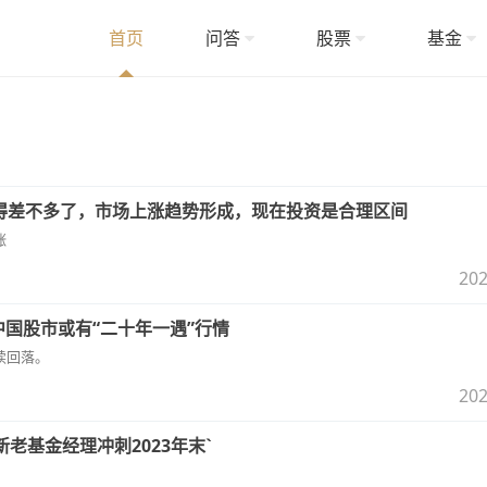
首页
问答
股票
基金
得差不多了，市场上涨趋势形成，现在投资是合理区间
涨
202
中国股市或有“二十年一遇”行情
续回落。
202
新老基金经理冲刺2023年末`