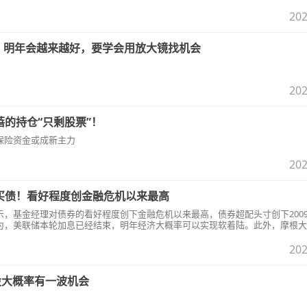
202
斌：明年会越来越好，要学会用放大镜找机会
202
的持仓“只剩股票”！
保险资金或成新主力
202
买债！看好程度创金融危机以来最高
示，基金经理对债券的看好程度创下金融危机以来最高，债券超配头寸创下200
为，美联储本轮加息已经结束，明年经济大概率可以实现软着陆。此外，摩根大
百分点，创2010年11月以来最高水平。
202
股大概率有一波机会