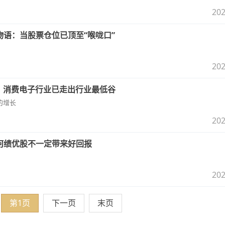
202
语：当股票仓位已顶至“喉咙口”
202
远：消费电子行业已走出行业最低谷
的增长
202
何绩优股不一定带来好回报
202
第1页
下一页
末页