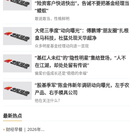
“险资客户快进快出”，告诫不要把基金经理当
“蝼蚁”
敢说敢当，性格鲜明
大佬三季度“动向曝光”：傅鹏博“朋友圈”扎根
皇马科技，杜猛兑现天华超净
众多明星基金经理动向逐一显现
“基红人未红”的“隐性明星”集结登场，“人不
在江湖，却处处留有传说”
偏爱价值成长还是“稳稳的幸福”
“股基季军”陈金伟新年调研动向曝光，左手农
产品、右手模具公司
他在关注什么？
最新热点
财经早餐 | 2026年...