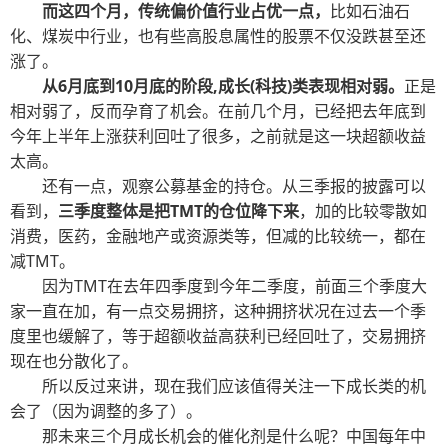
而这四个月，传统偏价值行业占优一点，
比如石油石
化、煤炭中行业，也有些高股息属性的股票不仅没跌甚至还
涨了。
从6月底到10月底的阶段,成长(科技)类表现相对弱。
正是
相对弱了，反而孕育了机会。在前几个月，已经把去年底到
今年上半年上涨获利回吐了很多，之前就是这一块超额收益
太高。
还有一点，观察公募基金的持仓。从三季报的披露可以
看到，
三季度整体是把TMT的仓位降下来
，加的比较零散如
消费，医药，金融地产或资源类等，但减的比较统一，都在
减TMT。
因为TMT在去年四季度到今年二季度，前面三个季度大
家一直在加，有一点交易拥挤，这种拥挤状况在过去一个季
度里也缓解了，等于超额收益高获利已经回吐了，交易拥挤
现在也分散化了。
所以反过来讲，现在我们应该值得关注一下成长类的机
会了（因为调整的多了）。
那未来三个月成长机会的催化剂是什么呢？中国每年中