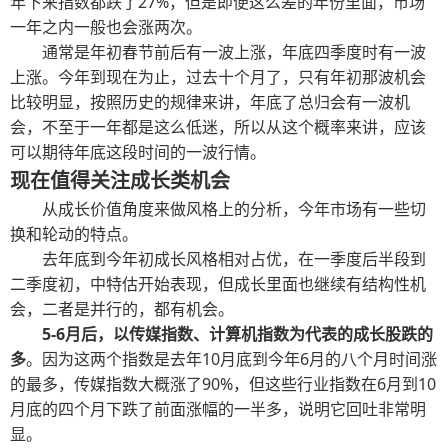
年下来指数都跌了27%，但是即便这么差的年份里面，市场
一年之内一般也会涨两次。
通常是年初春节前后有一波上涨，年底四季度时有一波
上涨。今年到现在为止，过去十个月了，只有年初那波机会
比较明显，按照历史的规律来讲，年底了总归会有一波机
会，不至于一年都是这么低迷，所以从这个概率来讲，应该
可以期待年底这段时间的一波行情。
现在值得关注成长类机会
从成长价值角度来做风格上的分析，今年市场有一些切
换和轮动的特点。
去年底到今年初成长风格相对占优，在一季度后半段到
二季度初，中特估开始表现，但成长里面也继续有结构性机
会，二者是并行的，都有机会。
5-6月后，以传媒指数、计算机指数为代表的成长股跌的
多
。因为这两个指数是去年10月底到今年6月的八个月时间涨
的最多，传媒指数大概涨了90%，但这些行业指数在6月到10
月底的四个月下跌了前面涨幅的一半多，说明它回吐非常明
显。