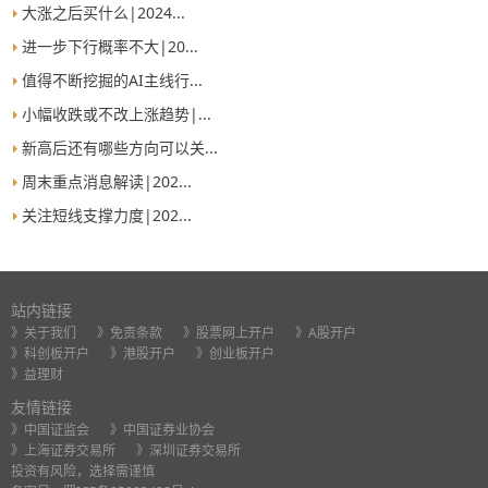
大涨之后买什么|2024...
进一步下行概率不大|20...
值得不断挖掘的AI主线行...
小幅收跌或不改上涨趋势|...
新高后还有哪些方向可以关...
周末重点消息解读|202...
关注短线支撑力度|202...
站内链接
》关于我们
》免责条款
》股票网上开户
》A股开户
》科创板开户
》港股开户
》创业板开户
》益理财
友情链接
》中国证监会
》中国证券业协会
》上海证券交易所
》深圳证券交易所
投资有风险，选择需谨慎