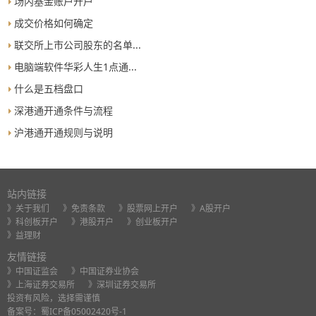
场内基金账户开户
成交价格如何确定
联交所上市公司股东的名单...
电脑端软件华彩人生1点通...
什么是五档盘口
深港通开通条件与流程
沪港通开通规则与说明
站内链接
》关于我们
》免责条款
》股票网上开户
》A股开户
》科创板开户
》港股开户
》创业板开户
》益理财
友情链接
》中国证监会
》中国证券业协会
》上海证券交易所
》深圳证券交易所
投资有风险，选择需谨慎
备案号：
蜀ICP备05002420号-1