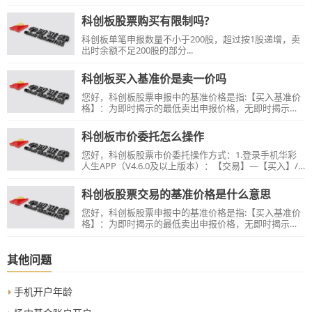
科创板股票购买有限制吗?
科创板单笔申报数量不小于200股，超过按1股递增，卖
出时余额不足200股的部分...
科创板买入基准价是卖一价吗
您好，科创板股票申报中的基准价格是指:【买入基准价
格】：为即时揭示的最低卖出申报价格，无即时揭示的
最低卖出申报价格的，为即时揭示的最高买入申报价
格，无即时揭示的最高买入申报价格的，为最新成交
科创板市价委托怎么操作
价，当日无成交的，为前收盘价。【卖出基准价格】：
为即时揭示的最高买入申报价格，无即时揭示的最高买
您好，科创板股票市价委托操作方式：1.登录手机华彩
入申报价格的，为即时揭示的最低卖出申报价格，无即
人生APP（V4.6.0及以上版本）：【交易】—【买入】/
时揭示的最低卖出申报价格的，为最新成交价，当日无
【卖出】—输入股票代码，点击【市价委托】—选择市
成交的，为前收盘价。
价委托方式（四种申报方式）—输入保护限价、委托数
科创板股票交易的基准价格是什么意思
量，根据提示下单即可；2.登录电脑华彩人生一点通
（V7.29）及以上：【交易】—【证券交易】—【股票】
您好，科创板股票申报中的基准价格是指:【买入基准价
—【科创板】—【买入】/【卖出】—输入股票代码，选
格】：为即时揭示的最低卖出申报价格，无即时揭示的
择市价委托（四种申报方式）—输入保护限价、委托数
最低卖出申报价格的，为即时揭示的最高买入申报价
量，根据提示下单即可。双融客户请使用【担保品买
格，无即时揭示的最高买入申报价格的，为最新成交
入】/【担保品卖出】栏目选择市价委托的申报方式进行
价，当日无成交的，为前收盘价。【卖出基准价格】：
其他问题
操作。
为即时揭示的最高买入申报价格，无即时揭示的最高买
入申报价格的，为即时揭示的最低卖出申报价格，无即
时揭示的最低卖出申报价格的，为最新成交价，当日无
手机开户年龄
成交的，为前收盘价。