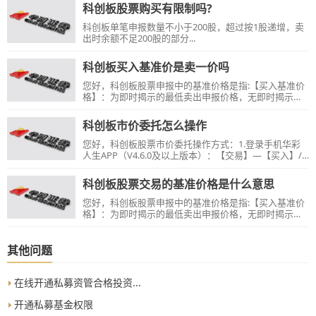
科创板股票购买有限制吗?
科创板单笔申报数量不小于200股，超过按1股递增，卖
出时余额不足200股的部分...
科创板买入基准价是卖一价吗
您好，科创板股票申报中的基准价格是指:【买入基准价
格】：为即时揭示的最低卖出申报价格，无即时揭示的
最低卖出申报价格的，为即时揭示的最高买入申报价
格，无即时揭示的最高买入申报价格的，为最新成交
科创板市价委托怎么操作
价，当日无成交的，为前收盘价。【卖出基准价格】：
为即时揭示的最高买入申报价格，无即时揭示的最高买
您好，科创板股票市价委托操作方式：1.登录手机华彩
入申报价格的，为即时揭示的最低卖出申报价格，无即
人生APP（V4.6.0及以上版本）：【交易】—【买入】/
时揭示的最低卖出申报价格的，为最新成交价，当日无
【卖出】—输入股票代码，点击【市价委托】—选择市
成交的，为前收盘价。
价委托方式（四种申报方式）—输入保护限价、委托数
科创板股票交易的基准价格是什么意思
量，根据提示下单即可；2.登录电脑华彩人生一点通
（V7.29）及以上：【交易】—【证券交易】—【股票】
您好，科创板股票申报中的基准价格是指:【买入基准价
—【科创板】—【买入】/【卖出】—输入股票代码，选
格】：为即时揭示的最低卖出申报价格，无即时揭示的
择市价委托（四种申报方式）—输入保护限价、委托数
最低卖出申报价格的，为即时揭示的最高买入申报价
量，根据提示下单即可。双融客户请使用【担保品买
格，无即时揭示的最高买入申报价格的，为最新成交
入】/【担保品卖出】栏目选择市价委托的申报方式进行
价，当日无成交的，为前收盘价。【卖出基准价格】：
其他问题
操作。
为即时揭示的最高买入申报价格，无即时揭示的最高买
入申报价格的，为即时揭示的最低卖出申报价格，无即
时揭示的最低卖出申报价格的，为最新成交价，当日无
在线开通私募资管合格投资...
成交的，为前收盘价。
开通私募基金权限