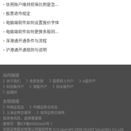
信用账户维持担保比例是怎...
股票退市规定
电脑端软件如何设置报价字体
电脑端软件如何更换多股同...
深港通开通条件与流程
沪港通开通规则与说明
站内链接
》关于我们
》免责条款
》股票网上开户
》A股开户
》科创板开户
》港股开户
》创业板开户
》益理财
友情链接
》中国证监会
》中国证券业协会
》上海证券交易所
》深圳证券交易所
投资有风险，选择需谨慎
备案号：
蜀ICP备05002420号-1
华西证券股份有限公司版权所有 (C)Copyright 2006 HUAXI Securities Co.,Ltd.