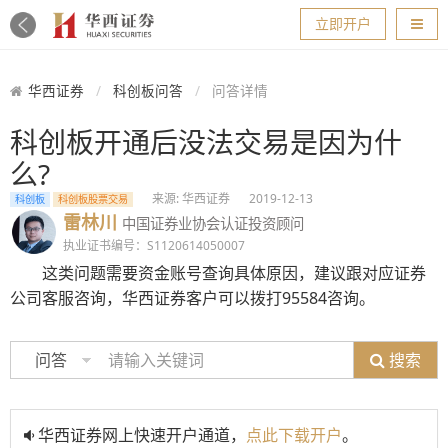
导航
立即开户
华西证券
科创板问答
问答详情
科创板开通后没法交易是因为什
么?
来源: 华西证券
2019-12-13
科创板
科创板股票交易
雷林川
中国证券业协会认证投资顾问
执业证书编号：S1120614050007
这类问题需要资金账号查询具体原因，建议跟对应证券
公司客服咨询，华西证券客户可以拨打95584咨询。
搜索
问答
华西证券网上快速开户通道，
点此下载开户
。