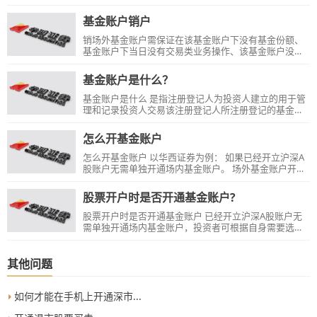
带二代身份证交易时间到营业部基金专柜办理。
基金账户销户
销场外基金账户需保证在该基金账户下没有基金份额、
基金账户下当日没有交易类业务操作、该基金账户没有
未结清交易（含基金权益在途等情况）、基金账户状态
正常的情况下，由账户本人携带有效的二代身份证在交
基金账户是什么？
易时间内前往开户营业部柜台办理。T日办理，T+2日由
基金公司确定销户是否成功。【温馨提示】：若只销我
基金账户是什么 是指注册登记人为投资人建立的用于管
司开立的基金账户，在其他公司仍可交易，则只保证在
理和记录投资人交易该注册登记人所注册登记的基金种
我司没有以上情况即可。
类、数量变化情况的账户。
怎么开基金账户
怎么开基金账户 以华西证券为例： 如果已经开立沪深A
股账户无需单独开通场内基金账户。 场外基金账户开户
请在交易时间登录华彩人生APP【交易】—【开放式基
金】—【基金开户】—选择需开户的基金公司—点击
股票开户时是否开通基金账户?
【确定】，根据提示操作即可。
股票开户时是否开通基金账户 已经开立沪深A股账户无
需单独开通场内基金账户，投资者可根据自身需要选择
是否开通开放式基金账户。
其他问题
如何才能在手机上开通深市...