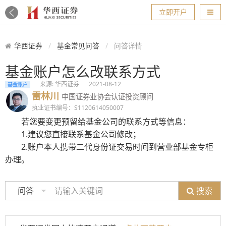
导航
立即开户
华西证券
基金常见问答
问答详情
基金账户怎么改联系方式
来源: 华西证券
2021-08-12
基金账户
雷林川
中国证券业协会认证投资顾问
执业证书编号：S1120614050007
若您要变更预留给基金公司的联系方式等信息：
1.建议您直接联系基金公司修改；
2.账户本人携带二代身份证交易时间到营业部基金专柜
办理。
搜索
问答