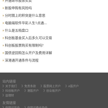
开通退市股票买卖
新股申购有风险吗
分时图上的积突是什么意思
电脑端软件华彩人生1点通...
什么是五档盘口
科创板基金买入后多久可以交易
科创板股票购买有限制吗?
国债逆回购怎么开户及费用详解
深港通开通条件与流程
站内链接
》关于我们
》免责条款
》股票网上开户
》A股开户
》科创板开户
》港股开户
》创业板开户
》益理财
友情链接
》中国证监会
》中国证券业协会