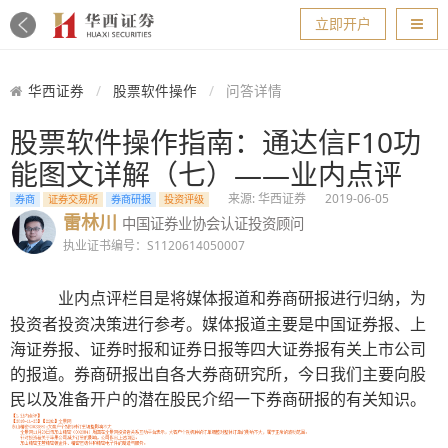
导航
立即开户
华西证券
股票软件操作
问答详情
股票软件操作指南：通达信F10功
能图文详解（七）——业内点评
来源: 华西证券
2019-06-05
券商
证券交易所
券商研报
投资评级
雷林川
中国证券业协会认证投资顾问
执业证书编号：S1120614050007
业内点评栏目是将媒体报道和券商研报进行归纳，为
投资者投资决策进行参考。媒体报道主要是中国证券报、上
海证券报、证券时报和证券日报等四大证券报有关上市公司
的报道。券商研报出自各大券商研究所，今日我们主要向股
民以及准备
开户
的潜在股民介绍一下券商研报的有关知识。