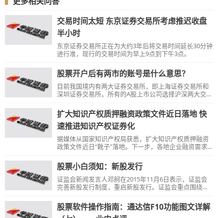
▍
更多相关问答
交易时间太短 东京证券交易所考虑推迟收盘
半小时
东京证券交易所正在为大约3年后将交易时间延长30分钟
进行准，现行的交易时间为早上9点到下午3点。
股票开户后有两市的账号是什么意思？
目前我国境内有两大证券交易所，即上海证券交易所和
深圳证券交易所，所有的A股上市公司选择沪深两大交易
所之一上市，因此投资者进行股票开户是开通沪深两市
的A股股东账号。
扩大知识产权质押融资政策文件近日落地 快
速推进知识产权证券化
据媒体从国家知识产权局获悉，扩大知识产权质押融资
政策文件近日“靴子”落地。下一步，各地企业融资需求
调查和项目对接将启动。同时，将推进重点城市知识产
权运营服务体系建设，鼓励有关城市在专利商标混合质
股票小白须知：新股发行
押、知识产权综合保险等方面进行探索创新。
证监会新闻发言人邓舸在2015年11月6日表示，证监会
完善新股发行制度，重启新股发行。证监会重点围绕巨
额资金打新、简化发行审核条件、强化中介机构责任、
加大投资者合法权益保护等事项提出了进一步改革完善
股票软件操作指南：通达信F10功能图文详解
新股发行制度的政策措施