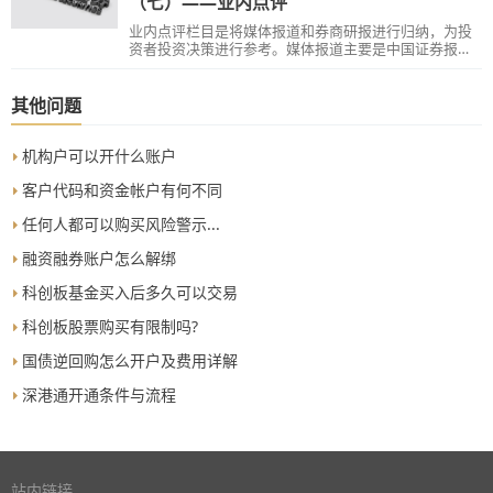
（七）——业内点评
业内点评栏目是将媒体报道和券商研报进行归纳，为投
资者投资决策进行参考。媒体报道主要是中国证券报、
上海证券报、证券时报和证券日报等四大证券报有关上
市公司的报道。券商研报出自各大券商研究所，今日我
们主要介绍一下券商研报的有关知识。
其他问题
机构户可以开什么账户
客户代码和资金帐户有何不同
任何人都可以购买风险警示...
融资融券账户怎么解绑
科创板基金买入后多久可以交易
科创板股票购买有限制吗?
国债逆回购怎么开户及费用详解
深港通开通条件与流程
站内链接