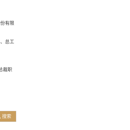
股份有限
理、总工
总裁职
搜索