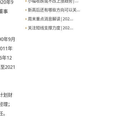
小幅收跌或不改上涨趋势|...
20年9
新高后还有哪些方向可以关...
董事
周末重点消息解读|202...
关注短线支撑力度|202...
0年9月
11年
6年12
2021
计划财
经理；
任。