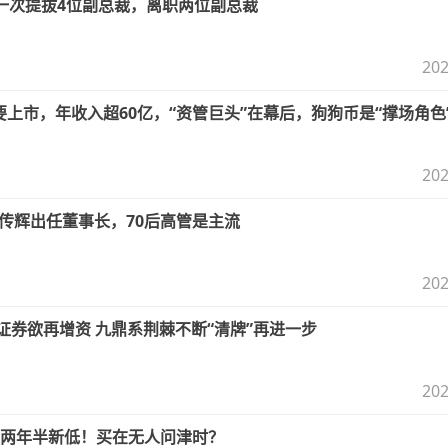
一次提拔4位副总裁，离职两位副总裁
202
要上市，年收入超60亿，“资管巨头”在幕后，狗狗币是“撑场角色
202
林传辉出任董事长，70后高管是主流
202
证券欲再增资 九鼎系荆棘不断“清牌”再进一步
202
两年半新低！买在无人问津时？