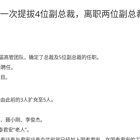
！一次提拔4位副总裁，离职两位副总
一届高管团队，确定了总裁及5位副总裁的任职。
新聘任。
注目。
由此前的3人扩充至5人。
原、聂小刚、李俊杰。
君安“老人”。
国泰证券与君安证券合并前就已经加入国泰君安，在国泰君安的