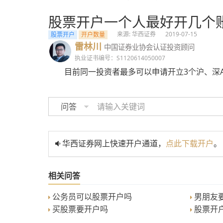
股票开户一个人最好开几个
来源: 华西证券
2019-07-15
股票开户
开户数量
雷林川
中国证券业协会认证投资顾问
执业证书编号：S1120614050007
目前同一投资者最多可以申请
开立3个沪、深
问答
华西证券网上快速开户通道，
点此下载开户
。
相关问答
公务员可以股票开户吗
男朋友要
买股票要开户吗
股票开