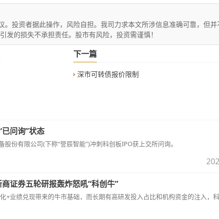
议。投资者据此操作，风险自担。我司力求本文所涉信息准确可靠，但并
文引发的损失不承担责任。股市有风险，投资需谨慎！
下一篇
深市可转债报价限制
“已问询”状态
装备股份有限公司(下称“誉辰智能”)冲刺科创板IPO获上交所问询。
202
浙商证券五轮研报轰炸怒吼“科创牛”
化+业绩兑现带来的牛市基础，而长期有高研发投入占比和机构资金的注入，