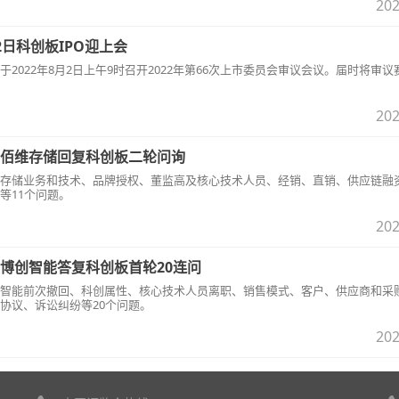
202
日科创板IPO迎上会
2022年8月2日上午9时召开2022年第66次上市委员会审议会议。届时将审议
202
佰维存储回复科创板二轮问询
存储业务和技术、品牌授权、董监高及核心技术人员、经销、直销、供应链融
等11个问题。
202
博创智能答复科创板首轮20连问
智能前次撤回、科创属性、核心技术人员离职、销售模式、客户、供应商和采
协议、诉讼纠纷等20个问题。
202