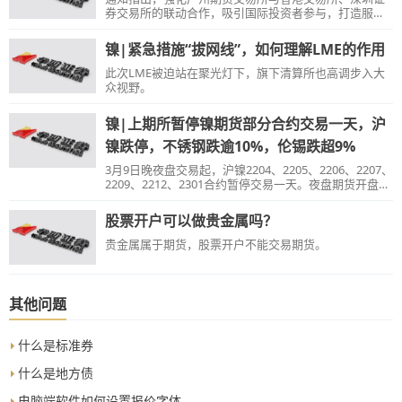
券交易所的联动合作，吸引国际投资者参与，打造服务
高质量发展、粤港澳大湾区和“一带一路”建设的重要平
台。
镍|紧急措施“拔网线”，如何理解LME的作用
此次LME被迫站在聚光灯下，旗下清算所也高调步入大
众视野。
镍|上期所暂停镍期货部分合约交易一天，沪
镍跌停，不锈钢跌逾10%，伦锡跌超9%
3月9日晚夜盘交易起，沪镍2204、2205、2206、2207、
2209、2212、2301合约暂停交易一天。夜盘期货开盘，
未被暂停交易的镍期货重挫，其中沪镍2208、2210、
2211合约均跌停，2302合约逼近跌停。最新消息显示，
股票开户可以做贵金属吗？
LME将允许会员单位继续推进镍仓位的转移。
贵金属属于期货，股票开户不能交易期货。
其他问题
什么是标准券
什么是地方债
电脑端软件如何设置报价字体