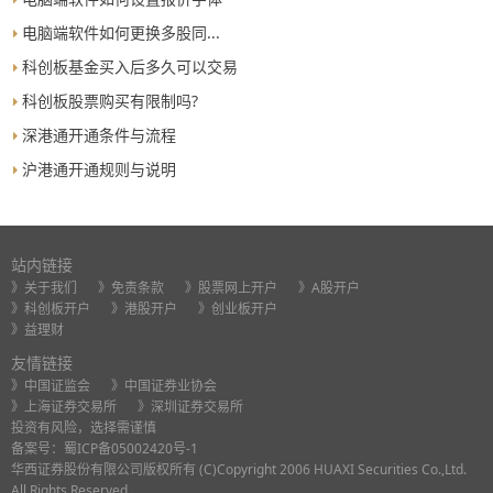
电脑端软件如何更换多股同...
科创板基金买入后多久可以交易
科创板股票购买有限制吗?
深港通开通条件与流程
沪港通开通规则与说明
站内链接
》关于我们
》免责条款
》股票网上开户
》A股开户
》科创板开户
》港股开户
》创业板开户
》益理财
友情链接
》中国证监会
》中国证券业协会
》上海证券交易所
》深圳证券交易所
投资有风险，选择需谨慎
备案号：
蜀ICP备05002420号-1
华西证券股份有限公司版权所有 (C)Copyright 2006 HUAXI Securities Co.,Ltd.
All Rights Reserved