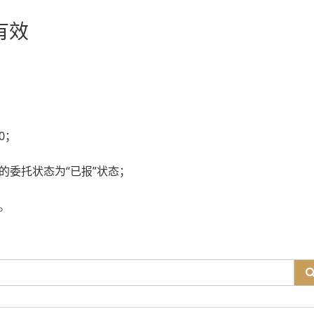
有效
0；
的委托状态为“已报”状态；
。