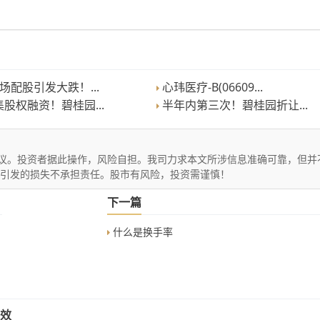
场配股引发大跌！...
心玮医疗-B(06609...
股权融资！碧桂园...
半年内第三次！碧桂园折让...
议。投资者据此操作，风险自担。我司力求本文所涉信息准确可靠，但并
文引发的损失不承担责任。股市有风险，投资需谨慎！
下一篇
什么是换手率
效