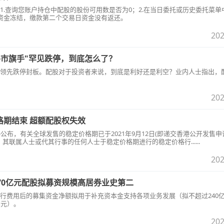
1.查询您账户持仓中配股的股份可用数是否为0；2.在当日委托或历史委托菜单
.资金冻结，缴款第二个交易日资金没有返还。
202
牛市旗手"罕见跌停，到底怎么了？
领先跌停封板。配股对于投资者来说，到底是利好还是利空？业内人士指出，
202
定价格期结束 超额配股权失效
609)公布，有关全球发售的稳定价格期已于2021年9月12日(即递交香港公开发售
其联属人士或代其行事的任何人士于稳定价格期进行的稳定价格行......
202
70亿元配股拟募资规模高居券业史第二
行费用后的募集资金净额拟用于补充资本金支持各项业务发展（拟不超过240
亿元）。
202