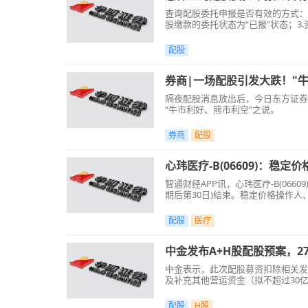
查询配股委托申报是否有效的方式：
股缴款的委托状态为“已报”状态；3
配股
券商|一场配股引发大跌！"
隔夜配股消息放出后，今日东方证券
“牛市利好、熊市利空”之说。
券商
配股
心玮医疗-B(06609)：稳
智通财经APP讯，心玮医疗-B(06
期后第30日)结束。稳定价格操作人、
配股
医疗
中金发布A+H股配股预案，2
中金表示，此次配股募资扣除相关发
及补充其他营运资金（拟不超过30
配股
H股