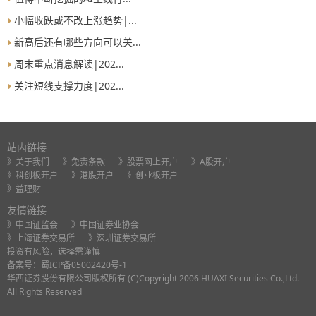
小幅收跌或不改上涨趋势|...
新高后还有哪些方向可以关...
周末重点消息解读|202...
关注短线支撑力度|202...
站内链接
》关于我们
》免责条款
》股票网上开户
》A股开户
》科创板开户
》港股开户
》创业板开户
》益理财
友情链接
》中国证监会
》中国证券业协会
》上海证券交易所
》深圳证券交易所
投资有风险，选择需谨慎
备案号：
蜀ICP备05002420号-1
华西证券股份有限公司版权所有 (C)Copyright 2006 HUAXI Securities Co.,Ltd.
All Rights Reserved