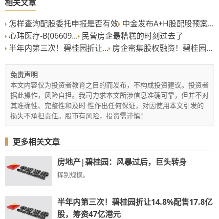
相关文章
怎样查询配股委托申报是否有效
中金发布A+H股配股预案...
心玮医疗-B(06609...
民营房企最糟糕的时刻过去了
半年内第三次！碧桂园折让...
房企密集股权融资！碧桂园...
免责声明
本文内容仅为投资者教育之目的而发布，不构成投资建议。投资者
据此操作，风险自担。我司力求本文所涉信息准确可靠，但并不对
其准确性、完整性和及时 性作出任何保证，对因使用本文引发的
损失不承担责任。股市有风险，投资需谨慎！
▍
更多相关文章
房地产|碧桂园：风暴过后，巨头转身
挥别规模。
半年内第三次！碧桂园折让14.8%配售17.8亿
股，筹资47亿港元