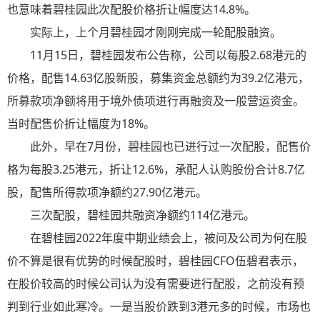
也意味着碧桂园此次配股价格折让幅度达14.8%。
实际上，上个月碧桂园才刚刚完成一轮配股融资。
11月15日，碧桂园发布公告称，公司以每股2.68港元的
价格，配售14.63亿股新股，募集资金总额约为39.2亿港元，
所募款项净额将用于境外债项进行再融资及一般营运资金。
当时配售价折让幅度为18%。
此外，早在7月份，碧桂园也已进行过一次配股，配售价
格为每股3.25港元，折让12.6%，承配人认购股份合计8.7亿
股，配售所得款项净额约27.90亿港元。
三次配股，碧桂园共融资净额约114亿港元。
在碧桂园2022年度中期业绩会上，被问及公司为何在股
价不算是很有优势的时候配股时，碧桂园CFO伍碧君表示，
在股价较高的时候公司认为没有需要进行配股，之前没有预
判到行业如此寒冷。一是当股价跌到3港元多的时候，市场也