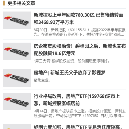
▍
更多相关文章
新城控股上半年回款760.30亿,已售待结转面
积3468.92万平方米
8月30日，新城控股（601155.SH）披露2022年半年度报
告。在遍布挑战的行业形势下，依托“住宅+商业”双轮驱
动的战略优势，新城控股整体经营彰显韧性和稳定性
房企密集股权融资！碧桂园之后，新城也宣布
配股融资19.6亿港元
“第三支箭”松绑股权融资，股价回暖更添利好。
房地产|新城王氏父子放弃了影视梦
聚焦主业。
行业格局改善，房地产ETF(159768)逆市上
涨，新城控股涨幅居前
9月14日，房地产板块逆市上涨。招商蛇口领涨，保利发
展涨幅居前，带动房地产ETF（159768）自8月以来持续
复苏。房地产ETF（159768）交投持续活跃。
纾困力度加强，房地产ETF交易活跃度较高，