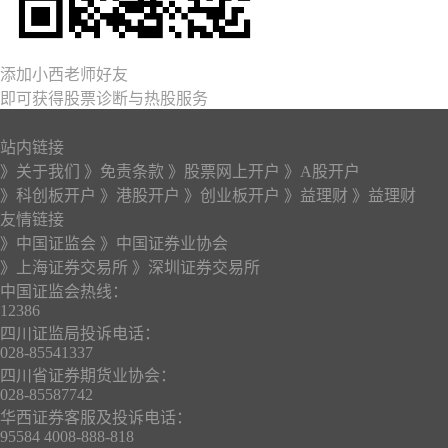
添加小西老师好友
即可获得股票诊断与热股服务
站内链接
》关于我们
》免责条款
》股票网上开户
》A股开户
》科创板开户
》港股开户
》创业板开户
》益理财
》益理财
友情链接
》中国证监会
》中国证券业协会
》上海证券交易所
》深圳证券交易所
中国证监会热线：
12386
四川证监局投诉电话：
028-85541337
四川省证券期货业协会：
028-85587742
华西证券客服及投诉电话：
95584 4008-888-818