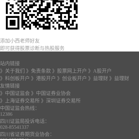
添加小西老师好友
即可获得股票诊断与热股服务
站内链接
》关于我们
》免责条款
》股票网上开户
》A股开户
》科创板开户
》港股开户
》创业板开户
》益理财
》益理财
友情链接
》中国证监会
》中国证券业协会
》上海证券交易所
》深圳证券交易所
中国证监会热线：
12386
四川证监局投诉电话：
028-85541337
四川省证券期货业协会：