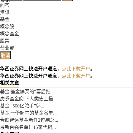
资讯
问答
资讯
基金
概念股
概念基金
股票
营业部
取消
华西证券网上快速开户通道，
点此下载开户
。
华西证券网上快速开户通道，
点此下载开户
。
相关文章
基金|基金爆买的“幕后推...
虎系基金|创下人类史上最...
基金|“500亿舵手”邬...
基金|一份超牛的基金名单...
合煦智远基金新任2位副总...
最新百强名单！15家代销...