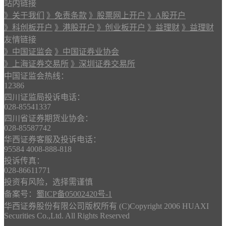
站内链接
》关于我们
》免责条款
》股票网上开户
》A股开户
》科创板开户
》港股开户
》创业板开户
》益理财
》益理财
友情链接
》中国证监会
》中国证券业协会
》上海证券交易所
》深圳证券交易所
中国证监会热线：
12386
四川证监局投诉电话：
028-85541337
四川省证券期货业协会：
028-85587742
华西证券客服及投诉电话：
95584 4008-888-818
投诉传真：
028-86611771
投资有风险，选择需谨慎
备案号：
蜀ICP备05002420号-1
华西证券股份有限公司版权所有 (C)Copyright 2006 HUAXI
Securities Co.,Ltd. All Rights Reserved