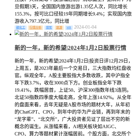
旦假期3天，全国国内旅游出游1.35亿人次，同比增长
155.3%，按可比口径较19年同期增长9.4%；实现国内旅
游收入797.3亿元，同比增
2024-01-04
磷化工
行情分析
煤炭
旅游
MR
新的一年，新的希望|2024年1月2日股票行情
新的一年，新的希望|2024年1月2日|投资日评12月29日，
上周五，是2023年最后一个交易日，三大指数均红盘收
官。纵观全年，A股主要股指大多数收跌，其中沪指全
年下跌3.7%，收在3000点下方。创业板指全年下跌
19.41%，跌幅居首，上证50、沪深300指数年线3连阴。
北证50指数四季度大幅走高，全年上涨14.92%。从全年
的盘面来看，去年无疑是A股市场的题材大年，从年初
的ChatGPT、CPO，到年中的华为产业链，再到年末的
“龙字辈”、“北交所”，广大投资者见证了层出不穷的新
概念的诞生。从涨幅来看，AI相关板块如AIGC、
CPO、算力等题材累计涨幅居前。个股方面，北交所个