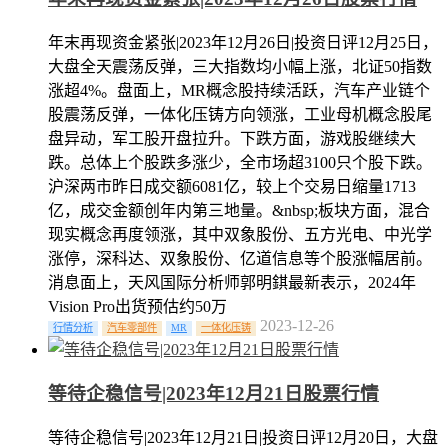
年末再现资金紧张|2023年12月26日|投资日评12月25日，
大盘全天震荡反弹，三大指数均小幅上涨，北证50指数
涨超4%。盘面上，MR概念股持续活跃，汽车产业链个
股震荡反弹，一体化压铸方向领涨，工业母机概念股尾
盘异动，军工股开盘拉升。下跌方面，游戏股继续大
跌。总体上个股跌多涨少，全市场超3100只个股下跌。
沪深两市昨日成交额6081亿，较上个交易日缩量1713
亿，成交金额创年内第三地量。&nbsp;板块方面，混合
现实概念再度领涨，其中双象股份、五方光电、中光学
涨停，深科达、双象股份、亿道信息等个股涨幅居前。
消息面上，天风国际分析师郭明錤最新表示，2024年
Vision Pro出货预估约50万
2023-12-26
行情分析
汽车零部件
MR
一体化压铸
等待企稳信号|2023年12月21日股票行情
等待企稳信号|2023年12月21日|投资日评12月20日，大盘