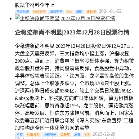
股凯华材料全年上
2024-01-02
鸿蒙系统
行情分析
消费电子
MR
量能
连板股
企稳迹象尚不明显|2023年12月28日股票行情
企稳迹象尚不明显|2023年12月28日|投资日评12月27日，
大盘全天震荡反弹，三大指数均小幅上涨，沪指收复
2900点。盘面上，消费电子概念股集体走强，算力租赁
概念股开盘冲高，猪肉股震荡反弹，食品股盘中异动，
半导体板块表现活跃。下跌方面，龙字辈等高位股集体
调整。总体上个股涨多跌少，全市场3700只个股上涨。
沪深两市昨日成交额6368亿，较上个交易日放量269亿。
&nbsp;板块上，科技股方向昨日集体回暖，算力租赁板
块涨幅居前，思特奇涨超15%，龙宇股份、莲花健康涨
停，高新发展、恒信东方涨幅居前。消息面上，国家发
改委等五部门近日联合印发《深入实施“东数西算”工程
加快构建全国一体化算力网的实施
2023-12-28
科技
行情分析
消费电子
英特尔
消费
MR