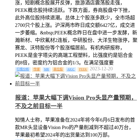
涨，短剧概念股展开反弹，旅游酒店震荡股走强，
PEEK概念股持续活跃。下跌方面，券商股盘中下挫，
此外高位股持续退潮。总体上个股涨多跌少，全市场超
2700只个股上涨。沪深两市昨日成交额6427亿，成交进
一步萎缩。&nbsp;PEEK概念昨日在盘中进一步发酵，新
瀚新材、中欣氟材2连板，中研股份、大洋生物涨停，聚
赛龙、沃特股份等个股涨幅居前。有机构研报称，
PEEK是金字塔尖的高端工程塑料，比强度约是铝合金
的8倍，密度约为铝合金的1/3。在满足强度要
2023-12-20
行情分析
传媒
MR
高位股
AIGC
PEEK
报道：苹果大幅下调Vision Pro头显产量预期，
不及之前目标一半
知情人士称，苹果准备在2024年将今年6月6日发布的首
款MR头显设备Vision Pro的产量削减到不超过40万台，
苹果最初希望2024年的出货量达到100万部。