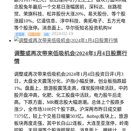
念股兔年最后一个交易日涨幅居前，深科达、丝路视
觉、荣旗科技、松井股份大涨20%，易天股份、等个股
涨超10%，亿道信息、淳中科技、奥拓电子、五方光电
等个股涨停。消息面上，华尔街知名投资机构W
2024-02-19
半导体
行情分析
MR
调整或再次带来低吸机会|2024年1月4日股票行
情
调整或再次带来低吸机会|2024年1月4日|投资日评1月3
日，大盘全天震荡分化，沪指小幅反弹，创业板指跌超
1%。盘面上，旅游股震荡走高，煤炭股持续活跃，中药
股开盘冲高，化肥、化工股盘中活跃，电力股午后走
高。下跌方面，MR概念股大幅退潮。总体上个股跌多
涨少，全市场3100只个股下跌。沪深两市昨日成交额
7375亿，较上个交易日缩量503亿。&nbsp;板块上，旅游
板块再度走强，其中长白山2连板，大连圣亚涨停，岭南
控股、天目湖等个股涨幅居前。消息面上，据统计，元