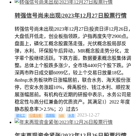
转强信号尚未出现|2023年12月27日股票行情
转强信号尚未出现|2023年12月27日|投资日评12月26日，
大盘低开低走，创业板指领跌，沪指再度失守2900点。
盘面上，磷化工概念股震荡走强，光伏概念股局部反
弹，水利、环保股午后异动，MR概念股走势分化，龙
字辈个股继续活跃。下跌方面，数据要素概念股集体调
整。总体上个股跌多涨少，全市场4400只个股下跌。沪
深两市昨日成交额6099亿，较上个交易日放量18亿。
&nbsp;水务板块昨日涨幅居前，联合水务、海天股份涨
停，巴安水务涨超10%，舜禹股份、钱江水利、顺控发
展涨幅居前。有机构在近期的研报中表示，水务公司是
稳定性与高分红兼备的优质资产。其满足1）2022 年度
静态股息率＞2.5%；2）过去5
2023-12-27
磷化工
行情分析
周期股
MR
水务
年末再现资金紧张|2023年12月26日股票行情