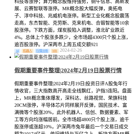
科技等涨停；算力概念股维持强势，铜牛信息、高新发
展、云赛智联等涨停。MR概念股大幅反弹，奥拓电
子、淳中科技、兆威机电涨停。新型工业化概念股震荡
走高，东杰智能、克劳斯、克来机电、合锻智能等10余
股涨停。下跌方面，煤炭股陷入调整，淮北矿业跌近
4%。总体上个股涨多跌少，全市场超4300只个股上涨，
逾百股涨停。沪深两市上周五成交额921
2024-02-26
AI
机器人
行情分析
MR
假期重要事件整理|2024年2月19日股票行情
假期重要事件整理|2024年2月19日|投资日评A股兔年行
情收官，三大指数高开高走全线飘红，沪指3连阳。盘面
上，MR概念集体爆发，深科达、丝路视觉、荣旗科技
20CM涨停，半导体芯片同样展开反弹，国民技术、富
满微等个股涨20%，此外机器人、信创、数据要素、军
工等方向均涨幅居前。全市场超4800只个股上涨，逾千
股涨停或涨超10%，沪深两市兔年最后一个交易日成交
额为10174亿元，依旧维持与万亿之上。板块方面MR概