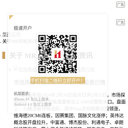
广告
广告
极速开户
华西证券
关于MR的相关问答与资讯
▍
关于
MR
的相关问答与资讯
手机扫描二维码立即开户！
市场再临考验|2024年2月26日股票行情
机型要求：
市场再临考验|2024年2月26日|投资日评2月23日，市场探
iPhone 4S 及以上版本
底回升，沪指8连阳收盘重新站上3000点整数关口。盘面
Android 4.0 及以上版本
上，AI概念股持续活跃，其中Sora及短剧概念股领涨，
维海德20CM6连板，因赛集团、国脉文化涨停；英伟达
概念股开盘拉升，中富通、博杰股份、利通电子、卓朗