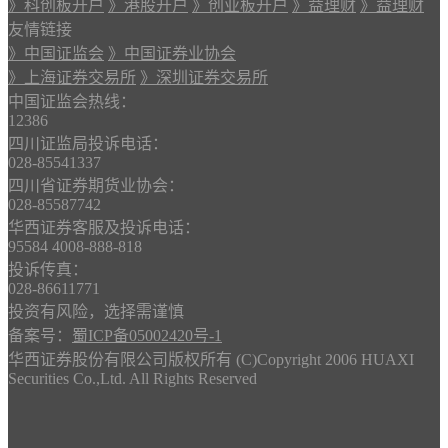
》科创板开户
》港股开户
》创业板开户
》益理财
》益理财
友情链接
》中国证监会
》中国证券业协会
》上海证券交易所
》深圳证券交易所
中国证监会热线：
12386
四川证监局投诉电话：
028-85541337
四川省证券期货业协会：
028-85587742
华西证券客服及投诉电话：
95584 4008-888-818
投诉传真：
028-86611771
投资有风险，选择需谨慎
备案号：
蜀ICP备05002420号-1
华西证券股份有限公司版权所有 (C)Copyright 2006 HUAXI
Securities Co.,Ltd. All Rights Reserved