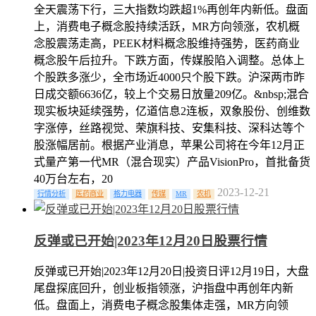
全天震荡下行，三大指数均跌超1%再创年内新低。盘面
上，消费电子概念股持续活跃，MR方向领涨，农机概
念股震荡走高，PEEK材料概念股维持强势，医药商业
概念股午后拉升。下跌方面，传媒股陷入调整。总体上
个股跌多涨少，全市场近4000只个股下跌。沪深两市昨
日成交额6636亿，较上个交易日放量209亿。&nbsp;混合
现实板块延续强势，亿道信息2连板，双象股份、创维数
字涨停，丝路视觉、荣旗科技、安集科技、深科达等个
股涨幅居前。根据产业消息，苹果公司将在今年12月正
式量产第一代MR（混合现实）产品VisionPro，首批备货
40万台左右，20
2023-12-21
行情分析
医药商业
格力电器
传媒
MR
农机
反弹或已开始|2023年12月20日股票行情
反弹或已开始|2023年12月20日|投资日评12月19日，大盘
尾盘探底回升，创业板指领涨，沪指盘中再创年内新
低。盘面上，消费电子概念股集体走强，MR方向领