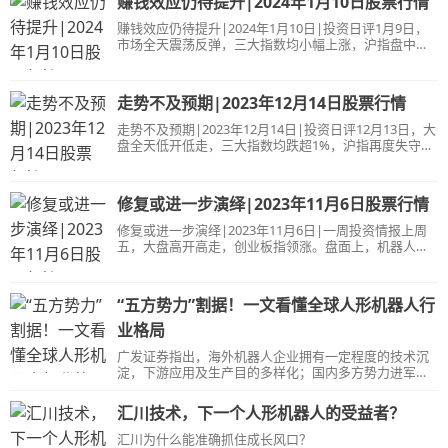
赚钱效应仍待提升|2024年1月10日股票行情
整，中煤能源跌近5%。总体上个股涨多跌少，全市场超
卓朗科技等涨停；算力概念股维持强势，铜牛信息、高
3600只个股上涨，逾百股涨停。沪深两市
新发展、云赛智联等涨停。MR概念股大幅反弹，奥拓电
赚钱效应仍待提升|2024年1月10日|投资日评1月9日，
子、淳中科技、兆威机电涨停。新型工业化概念股震荡
市场全天震荡反弹，三大指数均小幅上涨，沪指盘中一
走高，东杰智能、克劳斯、克来机电、合锻智能等10余
度创出阶段新低。盘面上，旅游、冰雪产业概念股持续
股涨停。下跌方面，煤炭股陷入调整，淮北矿业跌近
活跃，户外用品概念股午后走强，机器人概念股开盘大
4%。总体上个股涨多跌少，全市场超4300只个股上涨，
涨，百胜,光伏、锂电池等新能源赛道股一度反弹。下跌
走势不及预期|2023年12月14日股票行情
逾百股涨停。沪深两市上周五成交额921
方面，信创概念股陷入调整。总体上个股涨多跌少，全
市场超3400只个股上涨。沪深两市昨日成交额6742亿，
走势不及预期|2023年12月14日|投资日评12月13日，大
较上个交易日放量166亿。&nbsp;板块上，旅游、冰雪
盘全天低开低走，三大指数均跌超1%，沪指再度失守
概念再度强势，长白山6连板，大连圣亚5连板，欧亚集
3000点。上证50指数跌近2%，贵州茅台、山西汾酒、招
团、绿茵生态涨停，峨眉山A、三特索道等个股跟涨。并
商银行、宁德时代等权重股集体走弱。盘面上，国企改
且可以观察到，市场开始逐步向零售、免税、纺织服饰
革概念股持续爆发，医药股集体逆势走强，机器人概念
修复或进一步演绎|2023年11月6日股票行情
等板块进行扩散炒作，像中兴商业、大连友谊
股盘中拉升，多模态概念股走势分化。下跌方面，白
酒、食品等消费股陷入调整。总体上个股跌多涨少，全
修复或进一步演绎|2023年11月6日|一周投资情报上周
市场超3500只个股下跌。沪深两市昨日成交额7686亿，
五，大盘高开高走，创业板指领涨。盘面上，机器人概
较上个交易日缩量189亿。&nbsp;板块上，医药板块逆
念股开盘大涨，芯片股午后集体走强，消费电子概念股
势走强，其中拓新药业20cm涨停、百利天恒、亨迪药业
再度活跃。此外，智能座舱、光伏、证券、游戏、算力
涨超10%，通化金马、金陵药业涨停，千红制药、广生
等题材板块均有所表现。下跌方面，医药股陷入调整。
“五方势力”割据！一文看懂全球人形机器人行
堂、新华制药涨幅居前。消息面上
总体上个股涨多跌少，两市超3600只个股上涨。沪深两
市上周五成交额8095亿，较上个交易日放量428亿。板
业格局
块方面板块上，半导体芯片板块午后集体拉升，其中
广发证券指出，海外机器人企业拥有一定程度的技术沉
Chiplet概念领涨两市，甬矽电子涨停、华海诚科、深科
淀，下游应用及生产目的多样化；国内多方势力进军机
达、国芯科技涨超10%，康强电子、同兴达涨停。消息
器人市场，车企技术复用跨界布局，互联网巨头大模型
面上，天眼查显示，华为技术有限公司“半导体封装”专
赋能下“具身智能”渐行渐近。
利公布，申请公布日为10月31日，申请公布号
汇川技术，下一个人形机器人的受益者？
汇川为什么能准确抓住成长风口？