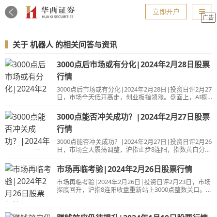
导航
立即开户
广告
▍
关于
机器人
的相关问答与资讯
3000点后市场或有分化|2024年2月28日股票
行情
3000点后市场或有分化|2024年2月28日|投资日评2月27
日，市场全天低开高走，创业板指领涨。盘面上，AI概
念股集体走强，其中CPO方向领涨，天孚通信再创历史
新高，明阳电路、东田微、铭普光磁涨停；算力概念股
3000点能否冲关成功？|2024年2月27日股票
震荡走高，中科曙光、高新发展、真视通等10股涨停。
机器人概念股维持强势，宏德股份、东杰智能、东方精
行情
工、爱仕达等30余股涨停。汽车产业链个股表现活跃，
3000点能否冲关成功？|2024年2月27日|投资日评2月26
海泰科、三联锻造、渤海汽车等涨停。卫星导航概念股
日，市场全天震荡调整，沪指止步8连阳，指数黄白分时
午后走强，陕西华达、振华科技、中国卫通等涨停。总
线继续分化，小微盘股表现偏强。盘面上，工业母机概
体上个股涨多跌少，全市场超5000只个股上涨，近百股
念股开盘大涨，华中数控、宏德股份、华东重机、华东
涨停。沪深两市昨日成交额9900亿，较上个交易日放量9
市场再临考验|2024年2月26日股票行情
数控等近20股涨停；智能物流概念股表现活跃，东杰智
亿。&nbsp;板块上，机器人概念持续
能、音飞储存、天奇股份等10余股涨停；机器人概念股
市场再临考验|2024年2月26日|投资日评2月23日，市场
持续活跃，中亚股份、丰立智能、克来机电、克劳斯等
探底回升，沪指8连阳收盘重新站上3000点整数关口。盘
超50股涨停。飞行汽车概念股尾盘活跃，山河智能、光
面上，AI概念股持续活跃，其中Sora及短剧概念股领
洋股份涨停。AI概念股走势分化，维海德20CM7连板，
涨，维海德20CM6连板，因赛集团、国脉文化涨停；英
信雅达6连板。下跌方面，煤炭股等权重蓝筹股陷入调
伟达概念股开盘拉升，中富通、博杰股份、利通电子、