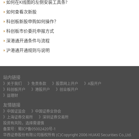
如何在K线图的左侧安装工具条?
如何查看次新股
科创板新股申购如何操作？
科创板市价委托申报方式
深港通开通条件与流程
沪港通开通规则与说明
站内链接
》关于我们
》免责条款
》股票网上开户
》A股开户
》科创板开户
》港股开户
》创业板开户
》益理财
友情链接
》中国证监会
》中国证券业协会
》上海证券交易所
》深圳证券交易所
投资有风险，选择需谨慎
备案号：
蜀ICP备05002420号-1
华西证券股份有限公司版权所有 (C)Copyright 2006 HUAXI Securities Co.,Ltd.