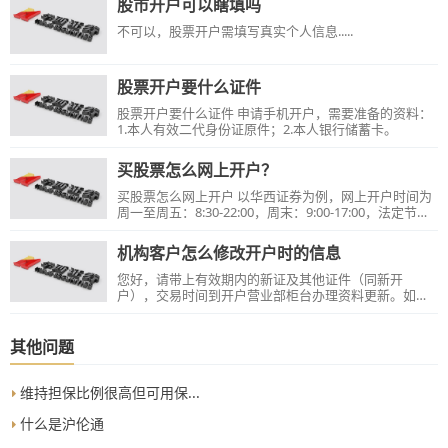
股市开户可以瞎填吗
不可以，股票开户需填写真实个人信息.....
股票开户要什么证件
股票开户要什么证件 申请手机开户，需要准备的资料：
1.本人有效二代身份证原件；2.本人银行储蓄卡。
买股票怎么网上开户？
买股票怎么网上开户 以华西证券为例，网上开户时间为
周一至周五：8:30-22:00，周末：9:00-17:00，法定节假
日网上开户时间请关注公司公告。 申请手机开户，需要
准备的资料：1.本人有效二代身份证原件；2.本人银行储
机构客户怎么修改开户时的信息
蓄卡。 境内年满18周岁、小于70周岁的自然人，身份证
有效期在1个月以上，均可以直接手机开户。
您好，请带上有效期内的新证及其他证件（同新开
户），交易时间到开户营业部柜台办理资料更新。如证
件号码有变更，还需带上变更证明。
其他问题
维持担保比例很高但可用保...
什么是沪伦通