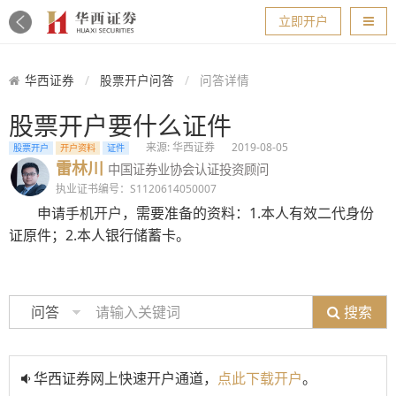
导航
立即开户
华西证券
股票开户问答
问答详情
股票开户要什么证件
来源: 华西证券
2019-08-05
股票开户
开户资料
证件
雷林川
中国证券业协会认证投资顾问
执业证书编号：S1120614050007
申请
手机开户
，需要准备的资料：1.本人有效二代身份
证原件；2.本人银行储蓄卡。
搜索
问答
华西证券网上快速开户通道，
点此下载开户
。