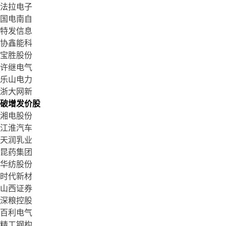
法拉电子
国电南自
特发信息
协鑫能科
宝胜股份
许继电气
乐山电力
浙大网新
破增发价股
湘电股份
江淮汽车
天润乳业
昆药集团
华纺股份
时代新材
山西证券
深粮控股
百利电气
精工钢构