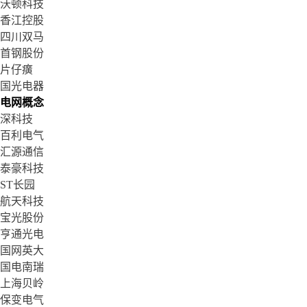
沃顿科技
香江控股
四川双马
首钢股份
片仔癀
国光电器
电网概念
深科技
百利电气
汇源通信
泰豪科技
ST长园
航天科技
宝光股份
亨通光电
国网英大
国电南瑞
上海贝岭
保变电气