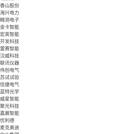
香山股份
海兴电力
精测电子
金卡智能
宏英智能
开发科技
雷赛智能
汉威科技
联讯仪器
伟创电气
苏试试验
信捷电气
蓝特光学
威星智能
聚光科技
嘉晨智能
优利德
麦克奥迪