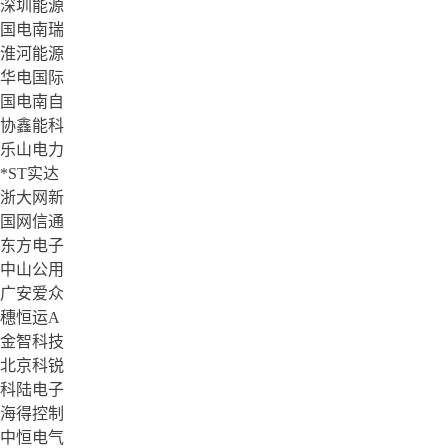
深圳能源
国电南瑞
淮河能源
华电国际
国电南自
协鑫能科
乐山电力
*ST实达
浙大网新
国网信通
东方电子
中山公用
广安爱众
穗恒运A
金智科技
北京科锐
科陆电子
海得控制
中恒电气