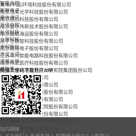
智能自控
美埃(中国)环境科技股份有限公司
新联电子
南京茂莱光学科技股份有限公司
鼎信通讯
南京冠石科技股份有限公司
万讯自控
南京雷尔伟新技术股份有限公司
弘讯科技
南京盛航海运股份有限公司
众辰科技
孩子王数智科技股份有限公司
步科股份
南京商络电子股份有限公司
浙江力诺
江苏本川智能电路科技股份有限公司
茂莱光学
南京伟思医疗科技股份有限公司
威尔泰
南京大学环境规划设计研究院集团股份公司
扫描二维码下载开户APP
×
皖仪科技
迈拓仪表股份有限公司
新天科技
南京科思化学股份有限公司
东软载波
南京万德斯环保科技股份有限公司
力合科技
招商局南京油运股份有限公司
华盛昌
南京市测绘勘察研究院股份有限公司
迦南智能
南京威尔药业集团股份有限公司
鼎阳科技
南京泉峰汽车精密技术股份有限公司
固高科技
苏豪弘业期货股份有限公司
站内链接
先河环保
南京肯特复合材料股份有限公司