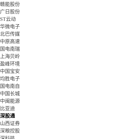
赣能股份
广日股份
ST云动
华微电子
北巴传媒
中原高速
国电南瑞
上海贝岭
盈峰环境
中国宝安
均胜电子
国电南自
中国长城
中闽能源
比亚迪
深股通
山西证券
深粮控股
深科技