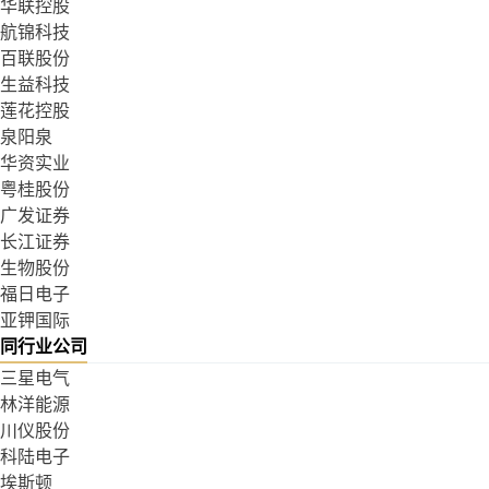
华联控股
航锦科技
百联股份
生益科技
莲花控股
泉阳泉
华资实业
粤桂股份
广发证券
长江证券
生物股份
福日电子
亚钾国际
同行业公司
三星电气
林洋能源
川仪股份
科陆电子
埃斯顿