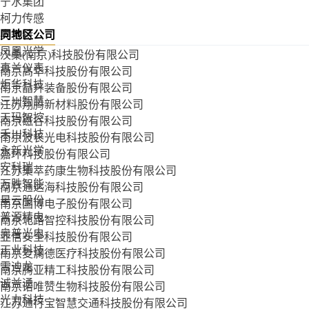
宁水集团
柯力传感
奥普特
同地区公司
凤凰光学
汉桑(南京)科技股份有限公司
真兰仪表
南京高华科技股份有限公司
炬华科技
南京晶升装备股份有限公司
三川智慧
江苏翔腾新材料股份有限公司
天玛智控
南京磁谷科技股份有限公司
禾川科技
南京波长光电科技股份有限公司
永新光学
嘉环科技股份有限公司
安科瑞
江苏集萃药康生物科技股份有限公司
万胜智能
南京通达海科技股份有限公司
星云股份
南京国博电子股份有限公司
普源精电
南京北路智控科技股份有限公司
奥普光电
亚信安全科技股份有限公司
正业科技
南京麦澜德医疗科技股份有限公司
雪迪龙
南京腾亚精工科技股份有限公司
诚益通
南京诺唯赞生物科技股份有限公司
光力科技
江苏通行宝智慧交通科技股份有限公司