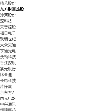
精艺股份
东方财富热股
沙河股份
深科技
天音控股
福日电子
欢瑞世纪
大众交通
亨通光电
沃顿科技
香江控股
紫光股份
比亚迪
长电科技
片仔癀
京东方A
国光电器
中兴通讯
恒瑞医药