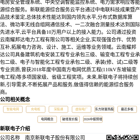
电房安全管理系统、中央空调智能监控系统、电力需求响应等能
源综合服务。新联能源综合服务云平台通过中电联科技成果暨产
品技术鉴定,总体技术性能达到国内领先水平,分布式数据库算
法、微功率无线自组网通信技术、一二次融合测量技术达到国际
先进水平,云平台具备10万用户以上的接入能力。公司通过投资
云南耀邦达电力工程有限公司等相关企业,实现强强合作、优势
互补,拓展电力咨询、设计、施工、运维等业务领域。云南耀邦
达公司具备建筑机电安装工程专业承包三级、输变电工程专业承
包二级、电子与智能化工程专业承包二级、承装(修、试)二级等
专业资质,曾获2018年度中国南方电网优质工程(110kV东坡输变
电工程)等多项国家级、省级工程奖项。未来,新联电子将持续创
新,引导需求,不断拓展产品和服务,做值得信赖的能源综合服务
商。
公司相关概念
智能电网
充电桩
深股通
虚拟电厂
东方财富热股
最近多板
电网概念
破增发价股
2026中报预增
新联电子介绍
公司名称 南京新联电子股份有限公司