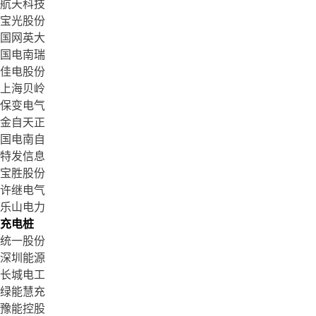
航天科技
宝光股份
国网英大
国电南瑞
佳电股份
上海贝岭
保变电气
金自天正
国电南自
特发信息
宝胜股份
许继电气
乐山电力
充电桩
统一股份
深圳能源
长城电工
绿能慧充
豫能控股