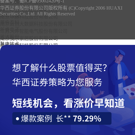
山科智能
备案号：
蜀ICP备05002420号-1
南京三超新材料股份有限公司
蓝盾光电
华西证券股份有限公司版权所有 (C)Copyright 2006 HUAXI
南京寒锐钴业股份有限公司
Securities Co.,Ltd. All Rights Reserved
思看科技
南京华脉科技股份有限公司
莱伯泰科
南京云创大数据科技股份有限公司
新睿电子
江苏大烨智能电气股份有限公司
雅达股份
南京我乐家居股份有限公司
×
基康技术
基蛋生物科技股份有限公司
集智股份
金埔园林股份有限公司
思林杰
江苏省农垦农业发展股份有限公司
远方信息
江苏龙蟠科技集团股份有限公司
东方智造
江苏美思德化学股份有限公司
容知日新
南京奥联汽车电子电器股份有限公司
海能技术
江苏中旗科技股份有限公司
海希通讯
大千生态环境集团股份有限公司
秦川物联
诚迈科技股份有限公司
天罡股份
南京迪威尔高端制造股份有限公司
海川智能
江苏久吾高科技股份有限公司
迈拓股份
莱绅通灵珠宝股份有限公司
南华仪器
南京埃斯顿自动化股份有限公司