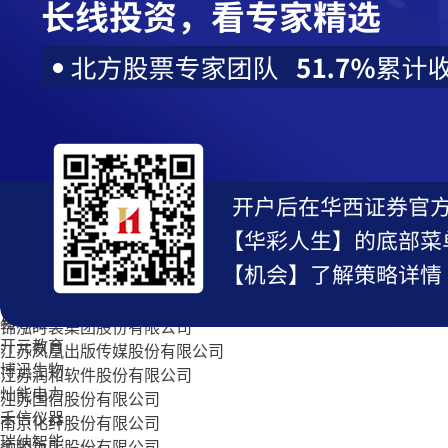
常辅股份
江苏银行股份有限公司
莱赛激光
江苏省广电有线信息网络股份有限公司
碧兴物联
南京音飞储存设备(集团)股份有限公司
驰诚股份
多伦科技股份有限公司
安控科技
南京全信传输科技股份有限公司
同惠电子
幸福蓝海影视文化集团股份有限公司
创远信科
华设设计集团股份有限公司
星辰科技
苏交科集团股份有限公司
中寰股份
南京宝色股份公司
坤恒顺维
江苏三六五网络股份有限公司
新芝生物
焦点科技股份有限公司
武汉蓝电
南京普天通信股份有限公司
多浦乐
金陵药业股份有限公司
易思维
锦泓时装集团股份有限公司
开元教育
江苏凤凰出版传媒股份有限公司
博迅生物
江苏润和软件股份有限公司
灿能电力
江苏国信股份有限公司
禾信仪器
南京化纤股份有限公司
瑞纳智能
金陵饭店股份有限公司