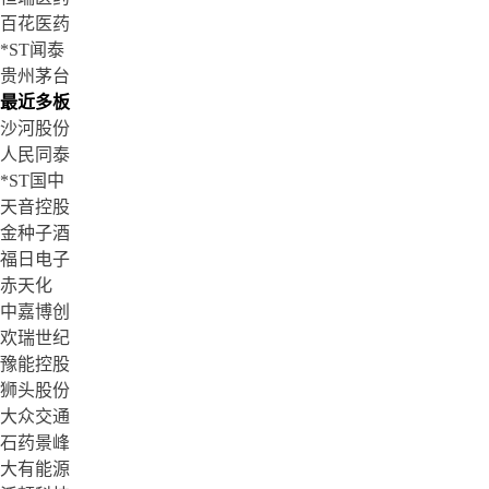
百花医药
*ST闻泰
贵州茅台
最近多板
沙河股份
人民同泰
*ST国中
天音控股
金种子酒
福日电子
赤天化
中嘉博创
欢瑞世纪
豫能控股
狮头股份
大众交通
石药景峰
大有能源