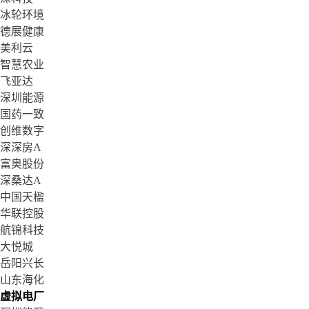
冰轮环境
德展健康
美利云
智慧农业
飞亚达
深圳能源
国药一致
创维数字
深深房A
富奥股份
深桑达A
中国天楹
华联控股
航锦科技
大悦城
岳阳兴长
山东海化
虚拟电厂