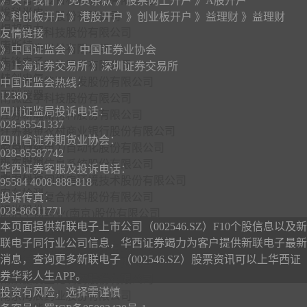
》关于我们
》免责条款
》股票网上开户
》A股开户
埃科光电
亿嘉和科技股份有限公司
》科创板开户
》港股开户
》创业板开户
》益理财
》益理财
煜邦电力
南京聚隆科技股份有限公司
友情链接
康斯特
南京证券股份有限公司
》中国证监会
》中国证券业协会
先锋电子
南京药石科技股份有限公司
》上海证券交易所
》深圳证券交易所
精创电气
江苏省新能源开发股份有限公司
中国证监会热线：
天瑞仪器
12386
南微医学科技股份有限公司
三德科技
四川证监局投诉电话：
江苏新瀚新材料股份有限公司
028-85541337
理工光科
江苏紫金农村商业银行股份有限公司
四川省证券期货业协会：
必创科技
南京灿能电力自动化股份有限公司
028-85587742
维宏股份
南京联迪信息系统股份有限公司
华西证券客服及投诉电话：
西力科技
南京佳力图机房环境技术股份有限公司
95584 4008-888-818
安车检测
南京沪江复合材料股份有限公司
投诉传真：
福光股份
028-86611771
前沿生物药业(南京)股份有限公司
东华测试
本页面提供新联电子上市公司（002546.SZ）F10个股信息以及新
江苏金融租赁股份有限公司
赛摩智能
联电子同行业公司信息，华西证券竭力为客户提供新联电子最新
南京莱斯信息技术股份有限公司
波长光电
消息，查询更多新联电子（002546.SZ）股票资讯可以上华西证
江苏苏博特新材料股份有限公司
友讯达
券华彩人生APP。
南京健友生化制药股份有限公司
汇中股份
投资有风险，选择需谨慎
南京海辰药业股份有限公司