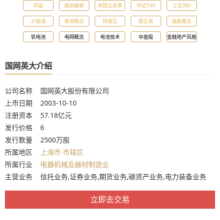
风能
融资融券
央国企改革
中证500
上证380
沪股通
券商概念
特高压
碳交易
储能概念
钒电池
电网概念
电池技术
中盘股
金融地产风格
国网英大介绍
公司名称 国网英大股份有限公司
上市日期 2003-10-10
注册资本 57.18亿元
发行价格 6
发行数量 2500万股
所属地区
上海市·市辖区
所属行业
电器机械及器材制造业
主营业务 信托业务,证券业务,期货业务,碳资产业务,电力装备业务
立即去交易