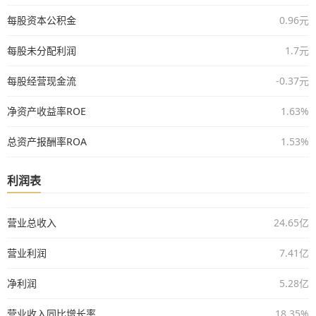
每股资本公积金
0.96元
每股未分配利润
1.7元
每股经营现金流
-0.37元
净资产收益率ROE
1.63%
总资产报酬率ROA
1.53%
利润表
营业总收入
24.65亿
营业利润
7.41亿
净利润
5.28亿
营业收入同比增长率
18.35%