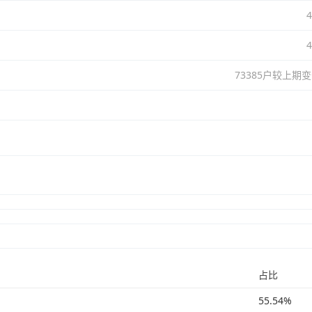
73385户较上期变
占比
55.54%