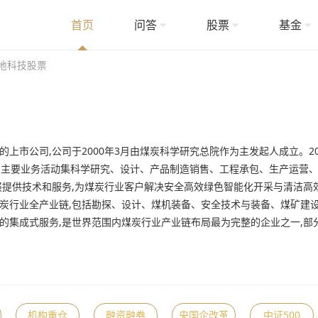
首页
问答
股票
基金
地科技股票
市公司,公司于2000年3月由煤炭科学研究总院作为主发起人成立。20
。公司主要业务活动集科学研究、设计、产品制造销售、工程承包、生产运营
展提供技术和服务,为煤炭行业客户解决安全高效绿色智能化开采与清洁高
炭行业全产业链,包括勘探、设计、煤机装备、安全技术与装备、煤矿建
的集成式服务,是世界范围内煤炭行业产业链布局最为完整的企业之一,部分
机构重仓
融资融券
央国企改革
中证500