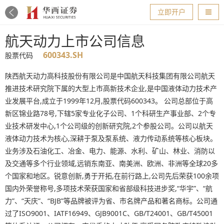
导航
立即开户
航天动力上市公司信息
600343.SH
股票代码
陕西航天动力高科技股份有限公司是中国航天科技集团有限公司航天
推进技术研究院下属的大型上市高新技术企业,是中国液体动力技术产
业发展平台,成立于1999年12月,股票代码600343。 公司总部位于高
新区锦业路78号,下辖5家专业化子公司、1个科研生产事业部、2个专
业技术研发中心,1个公司级的创新研究院,2个参股公司。公司以航天
液体动力技术为核心,深耕于泵及泵系统、液力传动系统等核心板块。
业务涉及石油化工、冶金、电力、能源、水利、矿山、林业、消防以
及交通等多个行业领域,远销东南亚、南美洲、欧洲、非洲等全球20多
个国家和地区。锐意创新,勇于开拓,在前行路上,公司先后荣获100余项
国内外荣誉称号,多项技术荣获国家和省部级科技进步奖,“华宇”、“航
力”、“天庆”、“BJB”等品牌被评为省、市名牌产品和著名商标。公司通
过了ISO9001、IATF16949、GJB9001C、GB/T24001、GB/T45001