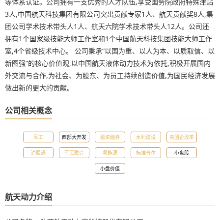
等体系认证。公司拥有一支优秀的人才队伍,享受国务院政府特殊津贴
3人,中国航天科技集团有限公司突出贡献专家1人、航天贡献奖8人,集
团公司学术技术带头人1人、航天六院学术技术带头人12人。公司还
拥有1个国家级技能大师工作室和1个中国航天科技集团技能大师工作
室,4个省级技术中心。 公司秉承“以国为重、以人为本、以质取信、以
新图强”的核心价值观,以中国航天液体动力技术为依托,积极开展国内
外交流与合作,为社会、为股东、为员工持续创造价值,为国民经济发展
做出新的更大的贡献。
公司相关概念
军工
西部大开发
融资融券
水利建设
央国企改革
沪股通
军民融合
氢能源
标准普尔
小盘股
小盘价值
航天动力介绍