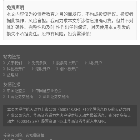
免责声明
本文内容仅为投资者教育之目的而发布，不构成投资建议。投资者
据此操作，风险自担。我司力求本文所涉信息准确可靠，但并不对
其准确性、完整性和及时 性作出任何保证，对因使用本文引发的
损失不承担责任。股市有风险，投资需谨慎！
站内链接
》关于我们
》免责条款
》股票网上开户
》A股开户
》科创板开户
》港股开户
》创业板开户
》益理财
友情链接
》中国证监会
》中国证券业协会
》上海证券交易所
》深圳证券交易所
本页面提供航天动力上市公司（600343.SH）F10个股信息以及航天动力同
行业公司信息，华西证券竭力为客户提供航天动力最新消息，查询更多航天
动力（600343.SH）股票资讯可以上华西证券华彩人生APP。
投资有风险，选择需谨慎