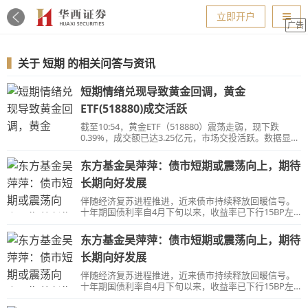
导航
立即开户
广告
▍
关于
短期
的相关问答与资讯
短期情绪兑现导致黄金回调，黄金
ETF(518880)成交活跃
截至10:54，黄金ETF（518880）震荡走弱，现下跌
0.39%，成交额已达3.25亿元，市场交投活跃。数据显
示，黄金ETF（518880）最新基金份额为22.9亿份，最新
基金规模逼近100亿元。
东方基金吴萍萍：债市短期或震荡向上，期待
长期向好发展
伴随经济复苏进程推进，近来债市持续释放回暖信号。
十年期国债利率自4月下旬以来，收益率已下行15BP左
右。目前多家银行公告调降存款利率，机构普遍认为，
此举或将继续维持债市当前的表现。
东方基金吴萍萍：债市短期或震荡向上，期待
长期向好发展
伴随经济复苏进程推进，近来债市持续释放回暖信号。
十年期国债利率自4月下旬以来，收益率已下行15BP左
右。目前多家银行公告调降存款利率，机构普遍认为，