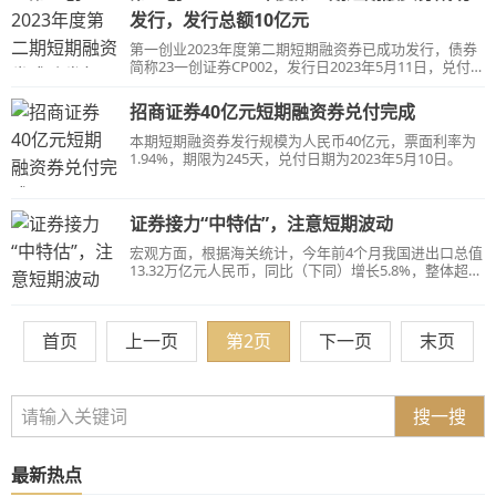
发行，发行总额10亿元
第一创业2023年度第二期短期融资券已成功发行，债券
简称23一创证券CP002，发行日2023年5月11日，兑付日
2023年9月5日，计划发行总额10亿元，实际发行总额10
亿元，发行利率2.55%。
招商证券40亿元短期融资券兑付完成
本期短期融资券发行规模为人民币40亿元，票面利率为
1.94%，期限为245天，兑付日期为2023年5月10日。
证券接力“中特估”，注意短期波动
宏观方面，根据海关统计，今年前4个月我国进出口总值
13.32万亿元人民币，同比（下同）增长5.8%，整体超出
市场预期。
首页
上一页
第2页
下一页
末页
搜一搜
最新热点