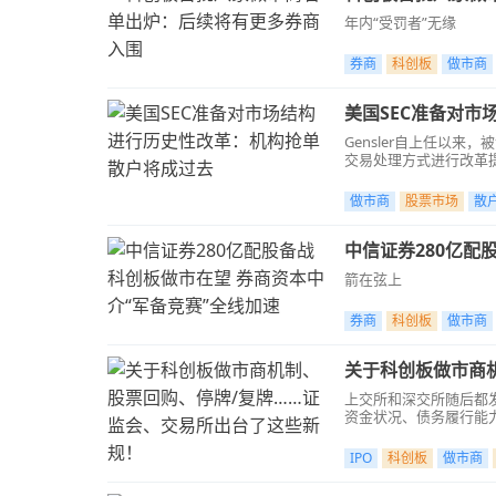
年内“受罚者”无缘
券商
科创板
做市商
美国SEC准备对
Gensler自上任以
交易处理方式进行改革
经纪商收取的最高费用
做市商
股票市场
散
中信证券280亿配
箭在弦上
券商
科创板
做市商
关于科创板做市商
上交所和深交所随后都
资金状况、债务履行能
实际财务状况相匹配。
IPO
科创板
做市商