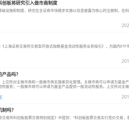
科创板将研究引入做市商制度
基础设施和制度，研究在全证券市场稳步实施以信息披露为核心的注册制，在科
202
发布《上海证券交易所交易型开放式指数基金流动性服务业务指引》，为国内ETF
201
的产品吗？
，上交所对主做市商和一般做市商实施差异化管理。主做市商可以申请为基金产
动性服务；一般做市商可以申请为基金产品提供一般流动性服务。上交所对主做
要求更为严格，同时对主做市商进行适当激励。
201
商
机制吗？
证券交易所科创板股票交易特别规定》中提到：“科创板股票交易实行竞价交易，