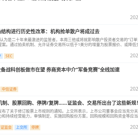
202
市场结构进行历史性改革：机构抢单散户将成过去
来，被认为是二十年来最激进的监管者，本周三他或将就影响散户投资者交易的“订单
提案。通过拍卖机制、允许证券交易所以低于1美分的增量为股票报价、或降低
等方式，以推动交易所与做市商更好地竞争。
202
户
SEC
股备战科创板做市在望 券商资本中介“军备竞赛”全线加速
202
中信证券
机制、股票回购、停牌/复牌……证监会、交易所出台了这些新规
发布了关于修订股票上市规则的通知。上交所表示，上市公司董事会应当充分关
力和持续经营能力，审慎制定、实施回购股份方案，回购规模和回购资金等应当
202
证监会
上交所
停牌