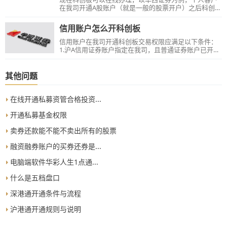
在我司开通A股账户（就是一般的股票开户）之后科创板
开通流程...
信用账户怎么开科创板
信用账户在我司开通科创板交易权限应满足以下条件：
1.沪A信用证券账户指定在我司，且普通证券账户已开通
科创板交易权限；&nbsp;2.风险承受能力须为C4中高风
险及以上；3.科创板知识测试分数达到80分及以上。
&nbsp;操作路径：华彩人生APP【我的】—中间滑动广
其他问题
告【融资融券科创板权限】，根据提示操作。70岁
（含）以上、机构客户、港澳客户请账户本人携带有效
身份证件交易时间前往营业部柜台办理。
在线开通私募资管合格投资...
开通私募基金权限
卖券还款能不能不卖出所有的股票
融资融券账户的买券还券是...
电脑端软件华彩人生1点通...
什么是五档盘口
深港通开通条件与流程
沪港通开通规则与说明