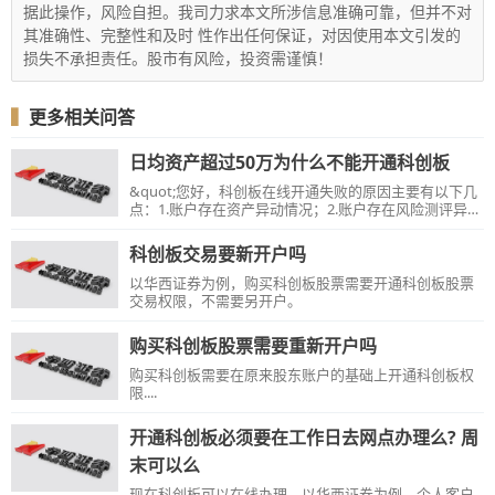
据此操作，风险自担。我司力求本文所涉信息准确可靠，但并不对
其准确性、完整性和及时 性作出任何保证，对因使用本文引发的
损失不承担责任。股市有风险，投资需谨慎！
▍
更多相关问答
日均资产超过50万为什么不能开通科创板
&quot;您好，科创板在线开通失败的原因主要有以下几
点：1.账户存在资产异动情况；2.账户存在风险测评异动
情况；3.70岁（含）以上高龄客户；以上情况无法通过
线上或人工办理，请临柜办理科创板交易权限开通。
科创板交易要新开户吗
&quot;
以华西证券为例，购买科创板股票需要开通科创板股票
交易权限，不需要另开户。
购买科创板股票需要重新开户吗
购买科创板需要在原来股东账户的基础上开通科创板权
限....
开通科创板必须要在工作日去网点办理么? 周
末可以么
现在科创板可以在线办理，以华西证券为例，个人客户