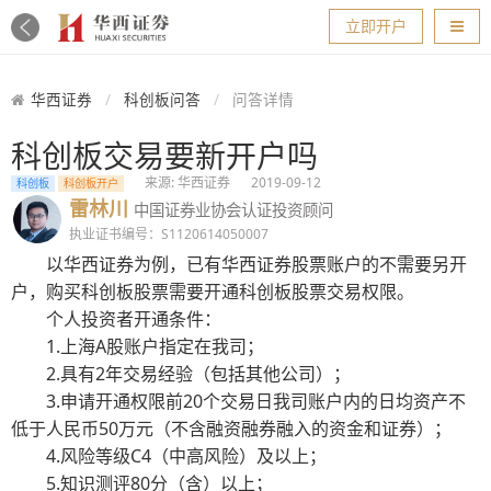
导航
立即开户
华西证券
科创板问答
问答详情
科创板交易要新开户吗
来源: 华西证券
2019-09-12
科创板
科创板开户
雷林川
中国证券业协会认证投资顾问
执业证书编号：S1120614050007
以华西证券为例，已有华西证券股票账户的不需要另开
户，购买科创板股票需要开通科创板股票交易权限。
个人投资者开通条件：
1.上海A股账户指定在我司；
2.具有2年交易经验（包括其他公司）；
3.申请开通权限前20个交易日我司账户内的日均资产不
低于人民币50万元（不含融资融券融入的资金和证券）；
4.风险等级C4（中高风险）及以上；
5.知识测评80分（含）以上；