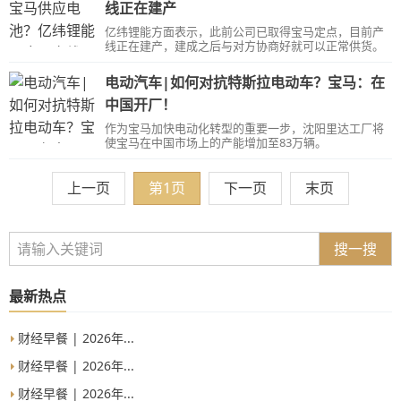
线正在建产
亿纬锂能方面表示，此前公司已取得宝马定点，目前产
线正在建产，建成之后与对方协商好就可以正常供货。
电动汽车|如何对抗特斯拉电动车？宝马：在
中国开厂！
作为宝马加快电动化转型的重要一步，沈阳里达工厂将
使宝马在中国市场上的产能增加至83万辆。
上一页
第1页
下一页
末页
搜一搜
最新热点
财经早餐 | 2026年...
财经早餐 | 2026年...
财经早餐 | 2026年...