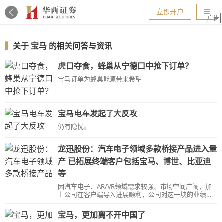
导航
立即开户
广告
▍
关于
宝马
的相关问答与资讯
虎口夺食，蜂巢从宁德口中抢下订单？
宝马订单为蜂巢能源带来希望
宝马电车发起了大反攻
仍有隐忧。
龙迅股份：汽车电子领域多款桥接产品进入量
产 已拓展终端客户包括宝马、博世、比亚迪
等
因汽车电子、AR/VR领域需求较强、市场空间广阔，加
上公司在客户端导入进展顺利，公司对这一块的业绩增
长持乐观态度。
宝马，更加离不开中国了