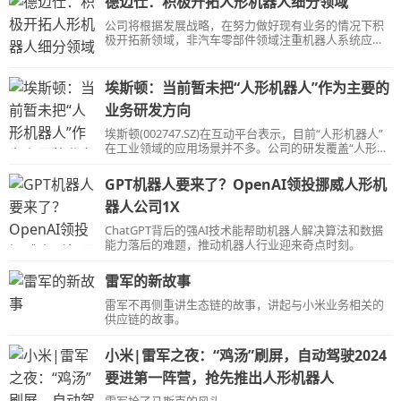
德迈仕：积极开拓人形机器人细分领域
公司将根据发展战略，在努力做好现有业务的情况下积
极开拓新领域，非汽车零部件领域注重机器人系统应用
的轴类和精密切削件，其中包括人形机器人细分领域。
埃斯顿：当前暂未把“人形机器人”作为主要的
业务研发方向
埃斯顿(002747.SZ)在互动平台表示，目前“人形机器人”
在工业领域的应用场景并不多。公司的研发覆盖“人形机
器人”相关的某些部件，公司当前暂未把“人形机器人”作
为主要的业务研发方向。
GPT机器人要来了？OpenAI领投挪威人形机
器人公司1X
ChatGPT背后的强AI技术能帮助机器人解决算法和数据
能力落后的难题，推动机器人行业迎来奇点时刻。
雷军的新故事
雷军不再侧重讲生态链的故事，讲起与小米业务相关的
供应链的故事。
小米|雷军之夜：“鸡汤”刷屏，自动驾驶2024
要进第一阵营，抢先推出人形机器人