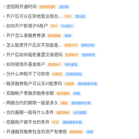
逆回购开通时间
国债逆回购
逆回购
开户后可以在异地营业部办...
开户
营业部
如何开户新增沪A账户
开户
沪A账户
开户怎么查融券券源
融资融券
融券
怎么股票开户后买不到股是...
股票开户
股票交易
开户后如何临柜重置交易密码
股票账户
密码修改
如何销场外基金账户
基金账户
场外基金
为什么申购不了可转债
可转债
可转债申购
融资融券账户可以买st股票吗
st股票
融资融券交易
双融帐户里融资融券余额
融资融券
双融
两融合约的期限一般是多久
两融
融资融券交易
合约展期一般有什么条件
融资融券
合约展期
双融账户被平仓的条件
平仓
融资融券交易
开通融资融券包含的资产有哪些
融资融券
证券