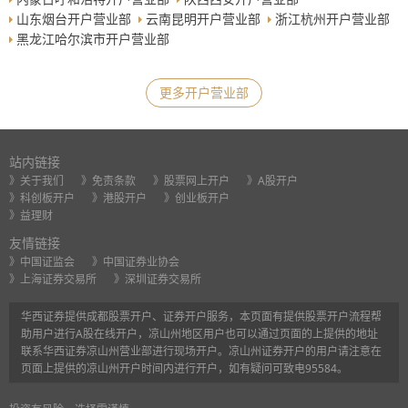
山东烟台开户营业部
云南昆明开户营业部
浙江杭州开户营业部
黑龙江哈尔滨市开户营业部
更多开户营业部
站内链接
》关于我们
》免责条款
》股票网上开户
》A股开户
》科创板开户
》港股开户
》创业板开户
》益理财
友情链接
》中国证监会
》中国证券业协会
》上海证券交易所
》深圳证券交易所
华西证券提供成都股票开户、证券开户服务，本页面有提供股票开户流程帮
助用户进行A股在线开户，凉山州地区用户也可以通过页面的上提供的地址
联系华西证券凉山州营业部进行现场开户。凉山州证券开户的用户请注意在
页面上提供的凉山州开户时间内进行开户，如有疑问可致电95584。