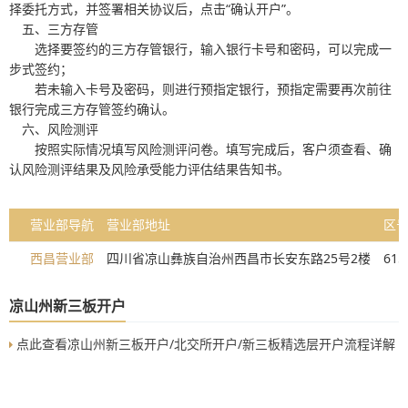
择委托方式，并签署相关协议后，点击“确认开户”。
五、三方存管
选择要签约的三方存管银行，输入银行卡号和密码，可以完成一
步式签约；
若未输入卡号及密码，则进行预指定银行，预指定需要再次前往
银行完成三方存管签约确认。
六、风险测评
按照实际情况填写风险测评问卷。填写完成后，客户须查看、确
认风险测评结果及风险承受能力评估结果告知书。
营业部导航
营业部地址
区
西昌营业部
四川省凉山彝族自治州西昌市长安东路25号2楼
615
凉山州新三板开户
点此查看凉山州新三板开户/北交所开户/新三板精选层开户流程详解