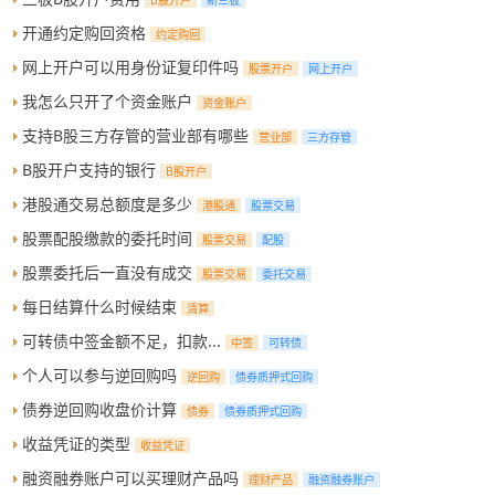
开通约定购回资格
约定购回
网上开户可以用身份证复印件吗
股票开户
网上开户
我怎么只开了个资金账户
资金账户
支持B股三方存管的营业部有哪些
营业部
三方存管
B股开户支持的银行
B股开户
港股通交易总额度是多少
港股通
股票交易
股票配股缴款的委托时间
股票交易
配股
股票委托后一直没有成交
股票交易
委托交易
每日结算什么时候结束
清算
可转债中签金额不足，扣款...
中签
可转债
个人可以参与逆回购吗
逆回购
债券质押式回购
债券逆回购收盘价计算
债券
债券质押式回购
收益凭证的类型
收益凭证
融资融券账户可以买理财产品吗
理财产品
融资融券账户