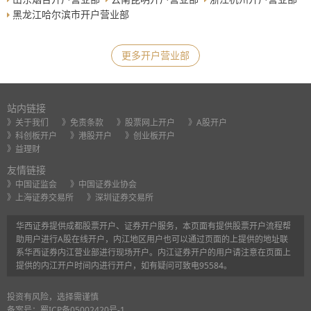
黑龙江哈尔滨市开户营业部
更多开户营业部
站内链接
》关于我们
》免责条款
》股票网上开户
》A股开户
》科创板开户
》港股开户
》创业板开户
》益理财
友情链接
》中国证监会
》中国证券业协会
》上海证券交易所
》深圳证券交易所
华西证券提供成都股票开户、证券开户服务，本页面有提供股票开户流程帮
助用户进行A股在线开户，内江地区用户也可以通过页面的上提供的地址联
系华西证券内江营业部进行现场开户。内江证券开户的用户请注意在页面上
提供的内江开户时间内进行开户，如有疑问可致电95584。
投资有风险，选择需谨慎
备案号：
蜀ICP备05002420号-1