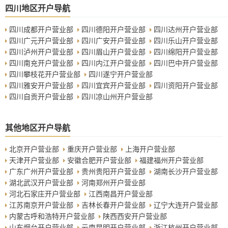
四川地区开户导航
四川成都开户营业部
四川德阳开户营业部
四川达州开户营业部
四川广元开户营业部
四川广安开户营业部
四川乐山开户营业部
四川泸州开户营业部
四川眉山开户营业部
四川绵阳开户营业部
四川南充开户营业部
四川内江开户营业部
四川巴中开户营业部
四川攀枝花开户营业部
四川遂宁开户营业部
四川雅安开户营业部
四川宜宾开户营业部
四川资阳开户营业部
四川自贡开户营业部
四川凉山州开户营业部
其他地区开户导航
北京开户营业部
重庆开户营业部
上海开户营业部
天津开户营业部
安徽合肥开户营业部
福建福州开户营业部
广东广州开户营业部
贵州贵阳开户营业部
湖南长沙开户营业部
湖北武汉开户营业部
河南郑州开户营业部
河北石家庄开户营业部
江西南昌开户营业部
江苏南京开户营业部
吉林长春开户营业部
辽宁大连开户营业部
内蒙古呼和浩特开户营业部
陕西西安开户营业部
山东烟台开户营业部
云南昆明开户营业部
浙江杭州开户营业部