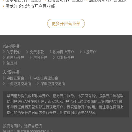
黑龙江哈尔滨市开户营业部
更多开户营业部
站内链接
》关于我们
》免责条款
》股票网上开户
》A股开户
》科创板开户
》港股开户
》创业板开户
》益理财
友情链接
》中国证监会
》中国证券业协会
》上海证券交易所
》深圳证券交易所
华西证券提供成都股票开户、证券开户服务，本页面有提供股票开户流程帮
助用户进行A股在线开户，西安地区用户也可以通过页面的上提供的地址联
系华西证券西安营业部进行现场开户。西安证券开户的用户请注意在页面上
提供的西安开户时间内进行开户，如有疑问可致电95584。
投资有风险，选择需谨慎
备案号：
蜀ICP备05002420号-1