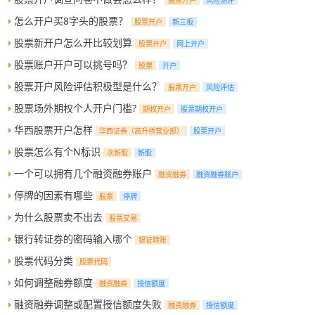
怎么开户买8字头的股票？
股票开户
新三板
股票新开户怎么开比较划算
股票开户
网上开户
股票账户开户可以挑号吗？
股票
开户
股票开户风险评估积极型是什么？
股票开户
风险评估
股票场外期权个人开户门槛?
期权开户
股票期权开户
华西股票开户怎样
华西证券（高升桥营业部）
股票开户
股票怎么有个N标识
次新股
新股
一个可以拥有几个融资融券账户
融资融券
融资融券账户
停牌的因素有哪些
股票
停牌
为什么股票卖不出去
股票交易
银行转证券的密码输入哪个
银证转账
股票代码分类
股票代码
如何调整融券额度
融资融券
授信额度
融资融券调整或配置授信额度失败
融资融券
授信额度