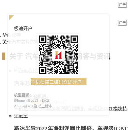
广告
广告
极速开户
华西证券
关于汽车芯片的相关问答与资讯
▍
关于
汽车芯片
的相关问答与资讯
手机扫描二维码立即开户！
汽车芯片掀起平权革命
机型要求：
回归理性的机遇。
iPhone 4S 及以上版本
2023-06-27
汽车芯片
智能驾驶
Android 4.0 及以上版本
斯达半导2022年净利润同比翻倍，车规级IGBT