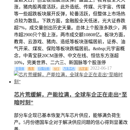
涨，猪肉股再度活跃，此外造纸、传媒、元宇宙、传媒
等一些超跌板块展开反弹，轮番活跃，但整体上市场热
点较为散乱。下跌方面，金融股全天低迷，光大证券跌
超7%，成交量创出历史天量。总体上个股涨多跌少，两
市超2900只个股上涨，两市成交额10808亿。板块方面，
教育、云游戏、猪肉、造纸等板块涨幅居前，证券、油
气开采、煤炭、保险等板块跌幅居前。&nbsp;元宇宙概
念，中青宝获20CM涨停、中文在线、恒信东方涨超
10%，完美世界、二六三、新国脉等个股涨停
2022-06-17
半导体
教育
行情分析
NFT
汽车芯片
元宇宙
芯片荒缓解，产能拉满，全球车企正在走出“至
暗时刻”
部分车企现已基本恢复汽车芯片供应，能够满负荷生
产。5月份德国车企对于解决供应问题的信心得到显著改
善。