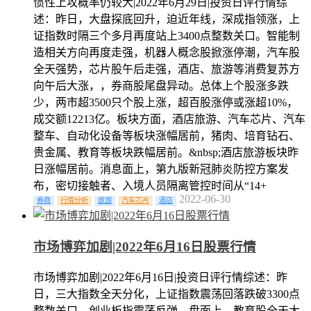
惯性上攻概率仍较大|2022年6月29日|投资日评行情综
述：昨日，大盘探底回升，迫近年线，深成指领涨，上
证指数时隔三个多月再度站上3400点整数关口。智能制
造相关方向再度走强，机器人概念股掀涨停潮，汽车股
全天强势，芯片股午后走强，酒店、旅游等消费复苏方
向午后大涨，，券商股尾盘异动。总体上个股涨多跌
少，两市超3500只个股上涨，超百股涨停或涨超10%，
成交额12213亿。板块方面，酒店旅游、汽车芯片、汽车
整车、自动化设备等板块涨幅居前，猪肉、培育钻石、
贵金属、教育等板块跌幅居前。&nbsp;酒店旅游板块昨
日涨幅居前。消息面上，第九版新冠肺炎防控方案发
布，密切接触者、入境人员隔离管控时间从“14+
2022-06-30
券商
行情分析
旅游
汽车芯片
酒店
市场博弈加剧|2022年6月16日股票行情
市场博弈加剧|2022年6月16日|投资日评行情综述：昨
日，三大指数全天分化，上证指数震荡回落跌破3300点
整数关口，创业板指震荡反弹。盘面上，教育股全天大