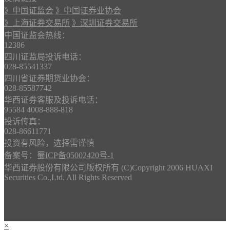
》中国证监会
》中国证券业协会
》上海证券交易所
》深圳证券交易所
中国证监会热线：
12386
四川证监局投诉电话：
028-85541337
四川省证券期货业协会：
028-85587742
华西证券客服及投诉电话：
95584 4008-888-818
投诉传真：
028-86611771
投资有风险，选择需谨慎
备案号：
蜀ICP备05002420号-1
华西证券股份有限公司版权所有 (C)Copyright 2006 HUAXI
Securities Co.,Ltd. All Rights Reserved
×