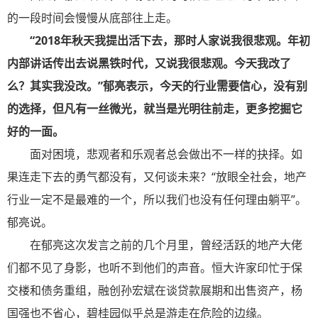
的一段时间会慢慢从底部往上走。
“2018年秋天我提出活下去，那时人家说我很悲观。年初
内部讲话传出去说黑铁时代，又说我很悲观。今天我改了
么？其实我没改。”郁亮表示，今天的行业需要信心，没有别
的选择，但凡有一丝微光，就当是光明往前走，更多挖掘它
好的一面。
面对困境，悲观者和乐观者总会做出不一样的抉择。如
果连走下去的勇气都没有，又何谈未来？“放眼全社会，地产
行业一定不是最难的一个，所以我们也没有任何理由躺平”。
郁亮说。
在郁亮这次发言之前的几个月里，曾经活跃的地产大佬
们都不见了身影，也听不到他们的声音。恒大许家印忙于保
交楼和债务重组，融创孙宏斌在谈贷款展期和出售资产，杨
国强也不省心，碧桂园似乎总是游走在危险的边缘。