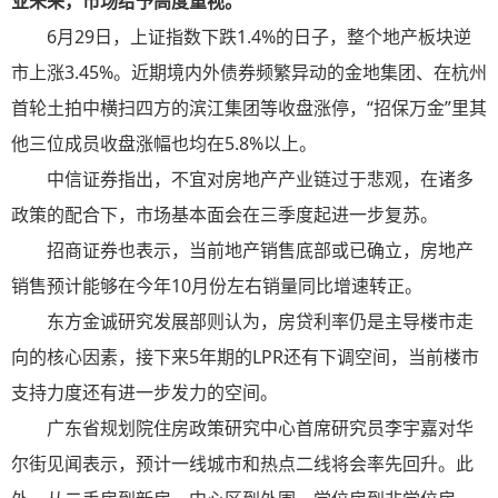
业未来，市场给予高度重视。
6月29日，上证指数下跌1.4%的日子，整个地产板块逆
市上涨3.45%。近期境内外债券频繁异动的金地集团、在杭州
首轮土拍中横扫四方的滨江集团等收盘涨停，“招保万金”里其
他三位成员收盘涨幅也均在5.8%以上。
中信证券指出，不宜对房地产产业链过于悲观，在诸多
政策的配合下，市场基本面会在三季度起进一步复苏。
招商证券也表示，当前地产销售底部或已确立，房地产
销售预计能够在今年10月份左右销量同比增速转正。
东方金诚研究发展部则认为，房贷利率仍是主导楼市走
向的核心因素，接下来5年期的LPR还有下调空间，当前楼市
支持力度还有进一步发力的空间。
广东省规划院住房政策研究中心首席研究员李宇嘉对华
尔街见闻表示，预计一线城市和热点二线将会率先回升。此