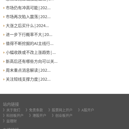
市场仍有冲高可能|202...
市场再次陷入震荡|202...
大涨之后买什么|2024...
进一步下行概率不大|20...
值得不断挖掘的AI主线行...
小幅收跌或不改上涨趋势|...
新高后还有哪些方向可以关...
周末重点消息解读|202...
关注短线支撑力度|202...
站内链接
》关于我们
》免责条款
》股票网上开户
》A股开户
》科创板开户
》港股开户
》创业板开户
》益理财