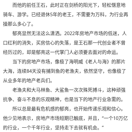
而他的前任王石，此时正在剑桥的阳光下，轻松惬意地
骑车、游学。已经退休5年的老王，不需要为万科，为行业再
操那么多心了。
郁亮显然无法这么潇洒。2022年房地产市场的低迷，人
口红利的消失，买房信心的失落，是王石那一代创业者不曾
经历过的，却是郁亮这一代掌门人必须要去面对的命运。
当下的房地产市场，像极了海明威《老人与海》的那片
大海，连续84天没有捕到鱼的老渔夫，依然坚守，也像极了
从业多年的地产老兵们。
老渔夫和大马林鱼、大鲨鱼一次次殊死搏斗，这种顽强
抗争、奋斗不息的乐观精神，也是当下的地产行业急需的。
所以总是最有危机感的郁亮，也开始传递乐观和信心。
他少见地表示，房地产市场短期已触底，并且，“一个10万亿
的行业，一个千年行业，坚持走下去就有机会。”