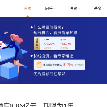
首页
问答
股票
基金
度8.86亿元，期限为1年