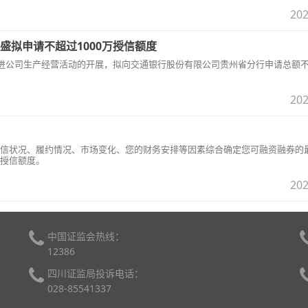
202
盛拟申请不超过1000万授信额度
更好地推进公司生产经营活动的开展，拟向交通银行股份有限公司贵州省分行申请总额
202
信状况、履约情况、市场变化、您的财务安排等因素综合确定您可融资融券的
授信额度。
202
中国证监会热线：
12386
四川证监局投诉电话：
028-85541337