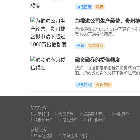
授信额度
银行
为推进公司生产经营，贵州捷
贵州捷盛(871645.NQ)为了
币1000万的授信额度。
经营
授信额度
融资融券的授信额度
您好，授信额度是指我司根据您的资
额。您融资融券的总额不得超过您的
融资融券
授信额度
站内链接
》关于我们
》免责条款
》股票网上开户
》A股开户
》科创板开户
》港股开户
》创业板开户
友情链接
》中国证监会
》中国证券业协会