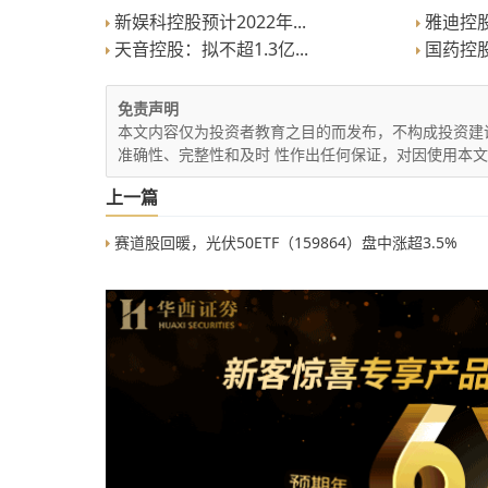
新娱科控股预计2022年...
雅迪控股2
天音控股：拟不超1.3亿...
国药控股2
免责声明
本文内容仅为投资者教育之目的而发布，不构成投资建
准确性、完整性和及时 性作出任何保证，对因使用本
上一篇
赛道股回暖，光伏50ETF（159864）盘中涨超3.5%