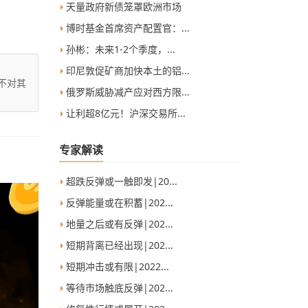
天量政府新债笼罩欧洲市场
博时基金首席资产配置官：...
孙彬：未来1-2个季度，...
印尼敦促矿商加快本土的铝...
不对其
俄罗斯威胁减产应对西方限...
让利超8亿元！沪深交易所...
专家解读
超跌反弹或一触即发|20...
反弹能量或在积蓄|202...
地量之后或有反弹|202...
短期背离已经出现|202...
短期冲击或有限|2022...
等待市场触底反弹|202...