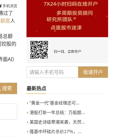
手机浏览
议通过了
信额度
人
易总额
阿控股的
界面AI）
极速开户
搜索
最新热点
“黄金一代”基金经理还可...
港股打新一年总结：万般题...
美国史诗级寒潮来袭，天然...
隆基中环硅片杀价27％，...