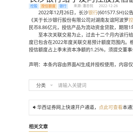
来源: 潘忠侃
2022-12-26
控股
授信额度
银行
2022年12月26日，长沙
银行
(601577.S
《关于长沙银行股份有限公司对湖南友谊阿波罗
民币8.86亿元，授信产品为流动资金贷款，期限1
至本次关联交易为止，过去十二个月内该行给
度已包含在2022年度关联交易预计额度范围内
授信额度占上季末资本净额的1.25%，须提交董
声明：本条内容由界面AI生成并授权使用，内容
分类
华西证券网上快速开户通道，
点此可查看
本通
相关文章