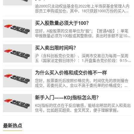
逾2000只主动权益基金在2022年上半场获基金管理人内
部员工申购或加仓，其中，18只获超1000万份的买入，
5只基金获超过2000万份额的买入。
买入股数量必须大于100？
您好，A股股票的交易单位为“股”；【普通A股】：单笔
申报数量必须为100股或其整数倍，卖出时余额不足100
股的部分，应当一次性申报卖出，单笔申报最大数量不
得超过100万股。【科创板股票】：单笔申报数量不小于
买入卖出限时间吗？
200股，超过按1股递增，卖出时余额不足200股的部
分，应当一次性申报卖出。限价申报单笔上限10万股，
沪（含科创板竞价交易）、深两市交易日为每周一至周
市价申报单笔上限5万股，盘后固定价申报单笔上限100
五（国家法定假日除外）：1.开盘集合竞价阶段：9:15-
万股。【创业板股票】：单笔申报数量必须为100股或其
9:25；2.连续竞价阶段：9:30-11:30；13:00-14:57；3.收
整数倍，卖出时余额不足100股的部分，应当一次性申报
盘集合竞价阶段：14:57-15：00。【温馨提示】：交易
为什么买入价格和成交价格不一样
卖出，限价申报单笔上限30万股，市价申报单笔上限15
日9:25-9:30,11:30-13:00，可以进行申报，申报暂存我公
万股，盘后定价申报单笔上限100万股。（该规则至
司主机，交易时间上报至交易所主机。
您好，股票委托后按照价格优先、时间优先的原则撮合
2020年8月24日首只创业板注册制
成交，若委托买入，会以不高于委托单的价格成交；若
委托卖出，会以不低于委托单的价格成交。
新手入门——KDJ指标怎么用？
KDJ指标的优点在于反应敏感，能给出明显的买入和卖出
信号，比如超买超卖、金叉死叉，便于理解掌握。
最新热点