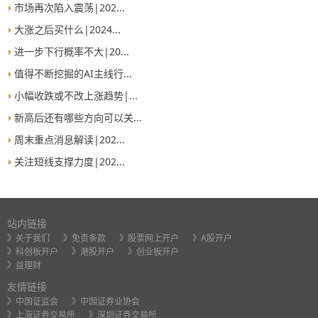
市场再次陷入震荡|202...
大涨之后买什么|2024...
进一步下行概率不大|20...
值得不断挖掘的AI主线行...
小幅收跌或不改上涨趋势|...
新高后还有哪些方向可以关...
周末重点消息解读|202...
关注短线支撑力度|202...
站内链接
》关于我们
》免责条款
》股票网上开户
》A股开户
》科创板开户
》港股开户
》创业板开户
》益理财
友情链接
》中国证监会
》中国证券业协会
》上海证券交易所
》深圳证券交易所