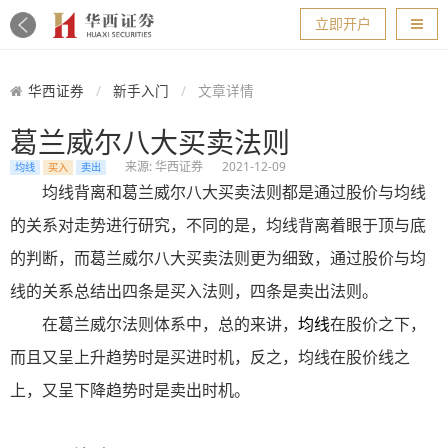
导航
立即开户
华西证券
新手入门
文章详情
葛兰威尔八大买卖法则
来源: 华西证券
2021-12-09
均线
买入
卖出
均线背离和葛兰威尔八大买卖法则都是通过股价与均线
的关系对走势进行研究，不同的是，均线背离着眼于顶与底
的判断，而葛兰威尔八大买卖法则更为细致，通过股价与均
线的关系总结出四条是买入法则，四条是卖出法则。
在葛兰威尔法则体系中，总的来讲，
均线
在股价之下，
而且又呈上升趋势时是买进时机，反之，均线在股价线之
上，又呈下降趋势时是卖出时机。