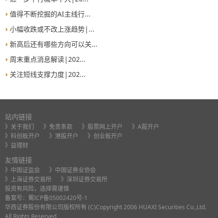
值得不断挖掘的AI主线行...
小幅收跌或不改上涨趋势|...
新高后还有哪些方向可以关...
周末重点消息解读|202...
关注短线支撑力度|202...
站内链接
》关于我们
》免责条款
》股票网上开户
》A股开户
》科创板开户
》港股开户
》创业板开户
》益理财
友情链接
》中国证监会
》中国证券业协会
》上海证券交易所
》深圳证券交易所
投资有风险，选择需谨慎
备案号：
蜀ICP备05002420号-1
华西证券股份有限公司版权所有 (C)Copyright 2006 HUAXI Securities Co.,Ltd.
All Rights Reserved