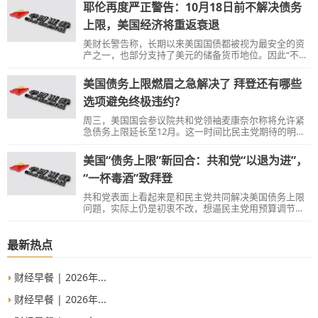
耶伦再度严正警告：10月18日前不解决债务
上限，美国经济将重返衰退
美财长警告称，长期以来美国国债都被视为最安全的资
产之一，也部分支持了美元的储备货币地位。因此“不履
行政府的偿债义务将是灾难性的”，“10月18日是解决债
务上限问题的最后期限”。参议院明日进行程序性投票将
美国债务上限燃眉之急解决了 拜登还有哪些
试图暂停债务上限。
选项避免终极违约？
周三，美国国会参议院共和党领袖麦康奈尔称将允许紧
急债务上限延长至12月。这一时间比民主党期待的明年
12月提前了一年，但也算共和党做出了妥协。最新形势
表明总统拜登短期施压有效。拜登还有哪些选项，可以
美国“债务上限”新回合：共和党“以退为进”，
避免美国终极违约？
“一杯毒酒”致拜登
共和党表面上看起来是和民主党共同解决美国债务上限
问题，实际上仍是初衷不改，想逼民主党用预算调节程
序自己干。
最新热点
财经早餐 | 2026年...
财经早餐 | 2026年...