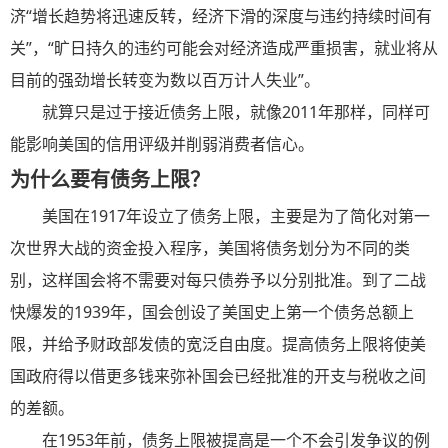
济“增长趋势将迅速反转，经济下滑的深度与
违约
持续时间有
关”，“旷日持久的
违约
可能会对经济造成严重损害，就业将从
目前的强劲增长转变为数以百万计人失业”。
就算只是过于接近债务上限，就像2011年那样，同样可
能影响美国的信用评级并削弱消费者信心。
为什么要有债务上限？
美国在1917年设立了债务上限，主要是为了简化对第一
次世界大战的资金投入程序，美国将债务划分为不同的类
别，这样国会将不需要对每只债券予以分别批准。到了二战
快爆发的1939年，国会创设了美国史上第一个债务总额上
限，并给予财政部发债的宽泛自由度。提高债务上限将使美
国政府得以借更多钱来弥补国会已经批准的开支与税收之间
的差额。
在
1953年
前，债务上限被提高是一个不会引发争议的例