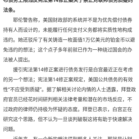
布债务上限违反
宪法
第14修正案关于禁止对联邦债务质疑的
法条。
耶伦警告称，美国财政部的系统并不是为优先偿付债券
持有人而设计的，未能履行任何支付义务都将实质性地构成
违约
。她还驳斥了有关铸造一枚面值1万亿美元的铂金币以避
免
违约
的想法；这个点子多年前就已作为一种绕过国会的办
法被人提出。
援引
宪法
第14修正案进行债务发行是白宫最近正在考虑
的另一个想法；
宪法
第14修正案规定，美国公共债务的有效
性“不应受到质疑”。据了解相关讨论内情的人士透露，
拜登
政
府官员已经花时间研判相关法律考量和潜在的市场反应，不
过政府的律师仍持极为怀疑的态度。
拜登
已表示，白宫正在
研究这个思路，但不认为一旦谈判破裂这将有助于快速解决
问题。