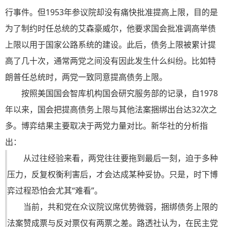
行事件。但
1953年
参议院却没有痛快批准提高上限，目的是
为了制约时任总统的艾森豪威尔，他要求国会批准调高举债
上限以用于国家公路系统的建设。此后，债务上限被累计提
高了几十次，通常两党之间没有因此发生什么纠纷。比如特
朗普任总统时，两党一致同意提高债务上限。
按照美国国会智库机构国会研究服务部的记录，自1978
年以来，国会把提高债务上限与其他法案捆绑出台达32次之
多。博弈结果主要取决于两党力量对比。
新华社
的分析指
出：
从过往经验来看，两党往往要拖到最后一刻，迫于多种
压力，反复权衡利害后，才会达成某种妥协。只是，时下博
弈过程恐怕会尤其“难看”。
当前，共和党在众议院议席优势微弱，捆绑债务上限的
法案赞成票与反对票仅有两票之差。
路透
社认为，在民主党