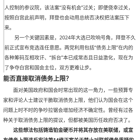
人控制的参议院，该法案“没有机会”过关；即便侥幸过关，
按照白宫此前声明，
拜登
也会动用总统否决权把法案压下
来。
另一个关键因素是，2024年大选已吹响号角，
拜登
不久
前正式宣布竞选连任意愿。两党利用包括“债务上限”在内的
各种筹码互相攻讦、“拆台”本已成常态且日益激化，现在为
了争夺白宫和国会主位，双方更难让步。
能否直接取消债务上限？
面对美国政府和国会时常出现的这一角力，一些预算专
家和评论人士建议干脆取消债务上限，他们认为国会在这个
问题上时不时的争吵拉锯会增加经济不确定性。曾经有过各
种关于取消债务上限的提议，但都被美国历任政府否决了。
这些想法包括铸造铂金硬币并将其存放在美联储，或宣