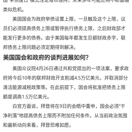
国“举债度日”模式注定难以维持，未来多年可能还将不断面临
类似危机。
美国国会为政府举债设置上限，一旦触及这个上限，议
员们必须提高债务上限或暂停执行债务上限，之后财政部才
能发行更多的债券。由于美国每年都发生巨额财政赤字，联
邦债务上限问题必须定期得到解决。
美国国会和政府的谈判进展如何？
美国众议院4月26日通过共和党提出的一项法案，要求政
府将今后10年的联邦财政开支削减4.5万亿美元，并取消部分
清洁能源减税政策等。在此前提下，国会将批准把债务上限
额度调高1.5万亿美元。
白宫方面说，
拜登
将在9日的会晤中重申，国会必须“干
净利落”地提高债务上限而不附加任何条件。从当前政治氛围
和最新动向来看，
拜登
恐难如愿。