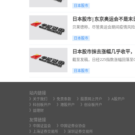
日本股市
日本股市|东京奥运会不是末
贝莱德称，尽管奥运会期间疫情风险
日本股市
日本股市抹去涨幅几乎收平，
截至发稿，日经225指数涨幅回落至0.3
日本股市
站内链接
》关于我们
》免责条款
》股票网上开户
》A股开户
》科创板开户
》港股开户
》创业板开户
》益理财
友情链接
》中国证监会
》中国证券业协会
》上海证券交易所
》深圳证券交易所