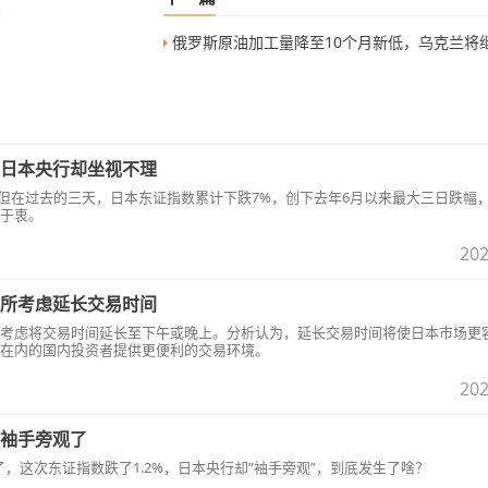
俄罗斯原油加工量降至10个月新低，乌克兰将继续打击俄罗斯的燃料
日本央行却坐视不理
，但在过去的三天，日本东证指数累计下跌7%，创下去年6月以来最大三日跌幅
于衷。
202
所考虑延长交易时间
考虑将交易时间延长至下午或晚上。分析认为，延长交易时间将使日本市场更
在内的国内投资者提供更便利的交易环境。
202
袖手旁观了
，这次东证指数跌了1.2%，日本央行却“袖手旁观”，到底发生了啥？