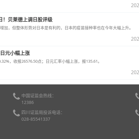
202
日！贝莱德上调日股评级
增加，但整体形势对日本是有利的，日本的疫苗接种率也在今年大幅上升。
202
日元小幅上涨
2%，收报26576.50点；日元汇率小幅上涨，报135.61。
202
中国证监会热线：
12386
四川证监局投诉电话：
028-85541337