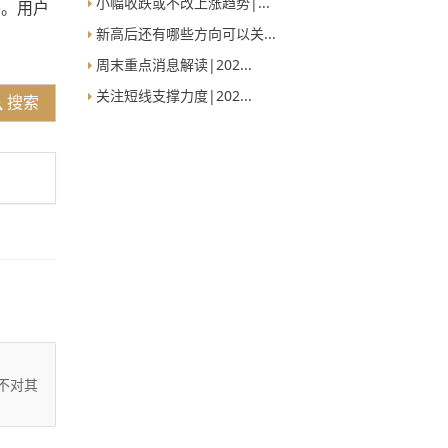
小幅收跌或不改上涨趋势|...
要。用户
新高后还有哪些方向可以关...
周末重点消息解读|202...
关注短线支撑力度|202...
搜索
不对其