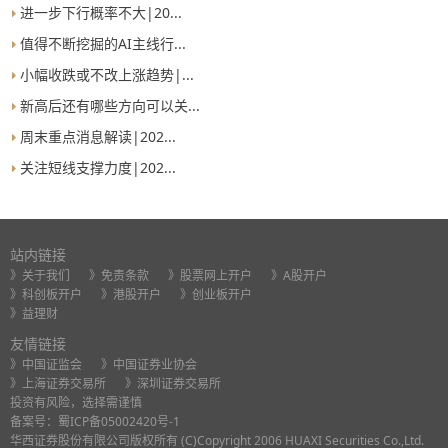
进一步下行概率不大|20...
值得不断挖掘的AI主线行...
小幅收跌或不改上涨趋势|...
新高后还有哪些方向可以关...
周末重点消息解读|202...
关注短线支撑力度|202...
站内链接
》关于我们
》免责条款
》股票网上开户
》A股开户
》科创板开户
》港股开户
》创业板开户
》益理财
友情链接
》中国证监会
》中国证券业协会
》上海证券交易所
》深圳证券交易所
投资有风险，选择需谨慎
备案号：
蜀ICP备05002420号-1
华西证券股份有限公司版权所有 (C)Copyright 2006 HUAXI Securities Co.,Ltd.