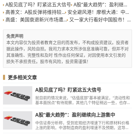
A股见底了吗？盯紧这五大信号
A股“最大趋势”：盈利继...
高善文：A股反弹将维持较...
安全避风港！摩根大通：中...
高盛：美国衰退新兴市场遭...
又一家大行看好中国股市！...
免责声明
本文内容仅为投资者教育之目的而发布，不构成投资建议。投资者
据此操作，风险自担。我司力求本文所涉信息准确可靠，但并不对
其准确性、完整性和及时 性作出任何保证，对因使用本文引发的
损失不承担责任。股市有风险，投资需谨慎！
▍
更多相关文章
A股见底了吗？盯紧这五大信号
就目前的情况来说，“估值底部”基本被满足，“流动性和
基本面拐点”有待观察，其他几个特征稍远一些，也存在
各种不确定性。
A股“最大趋势”：盈利继续向上游集中
中信证券分析称，受到宏观经济增速下行和原材料价格
上涨的影响，中游制造商的盈利增速不及预期，这导致
了产业链利润持续向上游集中的趋势愈加明显。