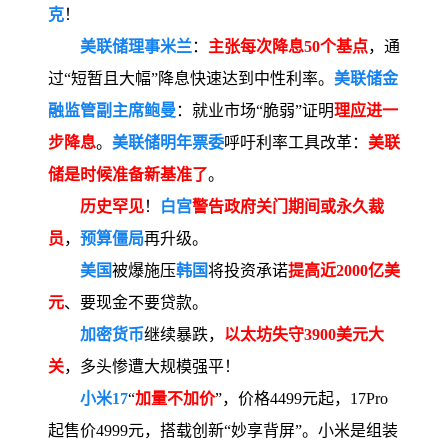
克
！
美联储理事米兰
：
主张每次降息50个基点
，通
过“短暂且大幅”降息快速达到中性利率。
美联储金
融监管副主席鲍曼
：就业市场“脆弱”证明
理应进一
步降息
。
美联储明年票委
呼吁利率工具改革：
美联
储是时候准备新基准了
。
历史罕见
！
白宫
警告政府关门期间或永久裁
员
，
预算僵局
再升级。
美国
被爆施压
韩国
将投资承诺
提高近2000亿美
元
、要现金不要贷款。
加密货币
继续暴跌，
以太坊失守3900美元大
关
，多头惨遭大规模强平！
小米17
“
加量不加价
”，价格4499元起，17Pro
起售价4999元，搭载创新“妙享背屏”。小米是组装