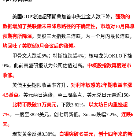
美国GDP增速超预期叠加首申失业金人数下降，
强劲的
数据增加了美联储未来降息路径的不确定性，市场对10月降息
预期有所降温
。美股三大指数三连跌，为一个月内最长连跌，
均回吐了美联储9月会议后的涨幅。
甲骨文大跌超5%；特斯拉跌超4%；核电龙头OKLO下挫
9%，此前高盛研报认为公司估值过高。
中概股指数再度逆市
收涨。
美债主要期限收益率齐升，
对利率敏感的2年期收益率涨
4.5基点
。美元两日连涨，至三周高点，美元兑日元逼近150。
比特币跌破11万美元
，下跌3.62%。
以太坊日内重挫超
7%
，一度至3823美元，创七周新低。Solana跌幅7.2%、
连跌6
天。
现货黄金反弹0.38%。
白银突破45美元，创十四年来的新