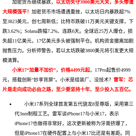
加密货币继续暴跌，
以太坊失守3900美元大关，多头惨遭
大规模强平！
加密货币市场遭遇重挫，以太坊日内暴跌超7%
至3823美元，创七周新低；比特币跌破11万美元关键支撑，下
跌3.62%；Solana跌幅7.2%、连跌6天。全球近25万人爆仓，损
失超11亿美元，17亿美元多头被强制平仓。机构资金撤离加剧
抛售压力。分析师警告，若以太坊跌破3800美元将引发更大规
模清算。
小米17“加量不加价”，价格4499元起
，17Pro起售价4999
元，搭载创新“妙享背屏”。小米是组装厂、没技术？
雷军：芯
片是走向成功必由之路，至少要坚持十年、至少投入五百亿
。
小米17系列全球首发第五代骁龙8至尊版，采用第三
代3nm制程工艺。雷军谈iPhone17与小米17，表示
iPhone17也做得非常好，这次更新被称为牙膏挤爆了，
但是iPhone17在硬件配置上与小米17比还是有差距。同