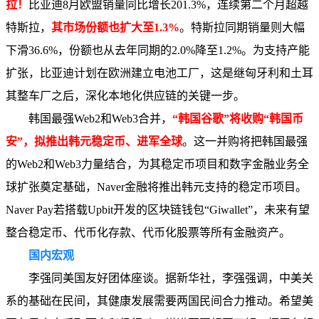
拉！
比亚迪8月欧盟销量同比增长201.3%，连续第二个月超越
特斯拉，
其市场份额也扩大至1.3%
。特斯拉同期销量则大幅
下滑36.6%，份额也从去年同期的2.0%降至1.2%。为支持产能
扩张，比亚迪计划在欧洲建立电池工厂，这是继匈牙利和土耳
其整车厂之后，深化本地化供应链的关键一步。
韩国最强Web2和Web3合并，
“韩国谷歌”将收购“韩国币
安”，拟推出韩元稳定币、进军全球
。这一并购将把韩国最强
的Web2和Web3力量结合，为其稳定币项目和数字金融业务全
球扩张奠定基础，Naver金融将推出韩元支持的稳定币项目。
Naver Pay若搭载Upbit开发的区块链钱包“Giwallet”，未来有望
整合稳定币、代币化存款、代币化股票等所有金融资产。
国内宏观
李强同美国友好团体座谈。据新华社，李强强调，中美关
系的基础在民间，其健康发展需要两国民间合力推动。希望美