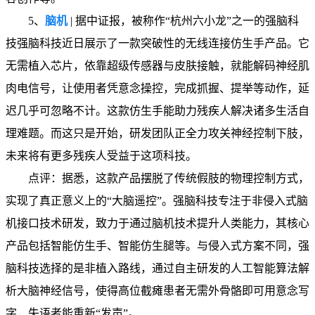
5、
脑机
| 据中证报，被称作“杭州六小龙”之一的强脑科
技强脑科技近日展示了一款突破性的无线连接仿生手产品。它
无需植入芯片，依靠超级传感器与皮肤接触，就能解码神经肌
肉电信号，让使用者凭意念操控，完成抓握、提举等动作，延
迟几乎可忽略不计。这款仿生手能助力残疾人解决诸多生活自
理难题。而这只是开始，研发团队正全力攻关神经控制下肢，
未来将有更多残疾人受益于这项科技。
点评：据悉，这款产品摆脱了传统假肢的物理控制方式，
实现了真正意义上的“大脑遥控”。强脑科技专注于非侵入式脑
机接口技术研发，致力于通过脑机技术提升人类能力，其核心
产品包括智能仿生手、智能仿生腿等。与侵入式方案不同，强
脑科技选择的是非植入路线，通过自主研发的人工智能算法解
析大脑神经信号，使得高位截瘫患者无需外骨骼即可用意念写
字，失语者能重新“发声”。