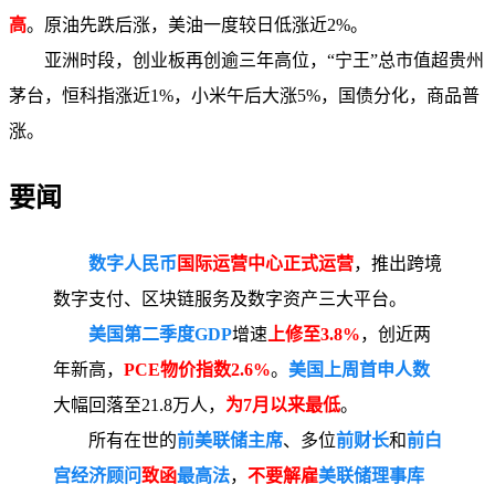
高
。原油先跌后涨，美油一度较日低涨近2%。
亚洲时段，创业板再创逾三年高位，“宁王”总市值超贵州
茅台，恒科指涨近1%，小米午后大涨5%，国债分化，商品普
涨。
要闻
数字人民币
国际运营中心正式运营
，推出跨境
数字支付、区块链服务及数字资产三大平台。
美国第二季度GDP
增速
上修至3.8%
，创近两
年新高，
PCE物价指数2.6%
。
美国上周首申人数
大幅回落至21.8万人，
为7月以来最低
。
所有在世的
前美联储主席
、多位
前财长
和
前白
宫经济顾问
致函
最高法
，
不要解雇
美联储理事库