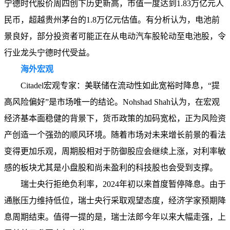
宁德时代股价周四创下历史新高，市值一度达到1.83万亿元人
民币，超越贵州茅台的1.8万亿元估值。有分析认为，电池前
景良好，部分投资者可能正在从电动汽车股轮动至电池股，令
行业龙头宁德时代受益。
海外宏观
Citadel宏观专家：美联储在流动性如此宽裕时降息，“提
高风险偏好”是市场唯一的结论。Nohshad Shah认为，在宏观
经济基本面稳健的背景下，货币政策的加码宽松，正为风险资
产创造一个强劲的顺风环境。随着市场对未来增长前景的看法
变得更加乐观，周期股相对于防御股应会继续上涨，对利率敏
感的板块尤其是小盘股和尚未盈利的科技股也会受到支撑。
瑞士央行拒绝负利率，2024年初以来首度暂停降息。由于
通胀压力维持低位，瑞士央行采取观望态度，经济学家预期降
息周期结束。值得一提的是，瑞士法郎今年以来大幅走强，上