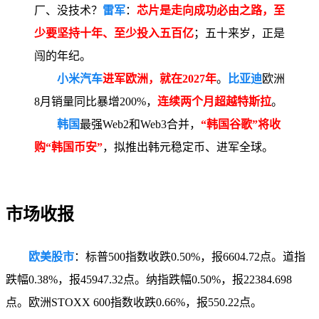
厂、没技术？
雷军
：
芯
片是走向成功必由之路，至
少要坚持十年、至少投入五百亿
；五十来岁，正是
闯的年纪。
小米汽车
进军欧洲，就在2027年
。
比亚迪
欧洲
8月销量同比暴增200%，
连续两个月超越特斯拉
。
韩国
最强Web2和Web3合并，
“韩国谷歌”将收
购“韩国币安”
，拟推出韩元稳定币、进军全球。
市场收报
欧美股市
：标普500指数收跌0.50%，报6604.72点。道指
跌幅0.38%，报45947.32点。纳指跌幅0.50%，报22384.698
点。欧洲STOXX 600指数收跌0.66%，报550.22点。