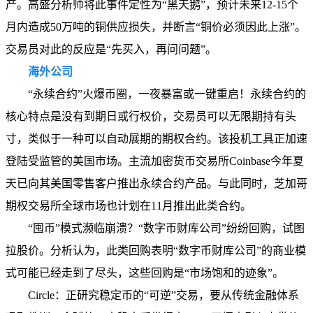
产。高盛分析师将此事件定性为“黑天鹅”，预计未来12-15个
月内造成50万吨的铜供应损失，并断言“铜价必须因此上涨”。
交易员对此的反应是“先买入，再问问题”。
海外公司
“永续合约”火爆币圈，一夜暴富或一键重启！永续合约的
核心特点是没有到期日或行权价，交易员可以无限期持有头
寸，类似于一种可以自动展期的期权合约。该投机工具正加速
登陆受监管的美国市场。主流加密货币交易所Coinbase今年夏
天已向其美国零售客户推出永续合约产品。与此同时，芝加哥
期权交易所全球市场也计划在11月推出此类合约。
“囤币”模式濒临崩溃？“数字币财库公司”纷纷回购，试图
拉股价。分析认为，此类回购表明“数字币财库公司”的商业模
式可能已经走到了尽头，这些回购是“市场饱和的迹象”。
Circle：正研究稳定币的“可逆”交易，要从传统金融体系