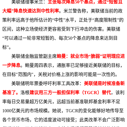
美联储理事米兰：
主张每次降息50个基点，通过“短暂且
大幅”降息快速达到中性利率
。米兰警告称，美联储当前的政
策利率远高于他所估计的“中性”水平，正处于“高度限制性”的
区间，这种立场使经济更容易受到下行冲击的伤害。美联储
“可以通过一轮非常短暂的、每次50个基点的降息来达到目
标”。
美联储金融监管副主席
鲍曼：就业市场“脆弱”证明理应进
一步降息
。鲍曼周四表示，通胀率已足够接近美联储的目标，
在目标"范围内"，关税对价格上涨的影响可能是一次性的。
美联储明年票委呼吁利率工具改革：
美联储是时候准备新
基准了
。
洛根
建议用三方一般担保利率（TGCR）替代
，该利
率每日交易量超万亿美元，远超当前基准联邦基金利率不足
1000亿美元的市场规模。她说，TGCR的变化能够好地传导至
各个货币市场，它的适度波动可接受；此类改革不会广泛影响