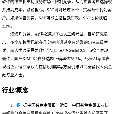
软件的维护和支持服务市场上限制竞争，从而损害客户选择权
并推高成本。欧盟担心，SAP可能通过不公平贸易条件剥削客
户。如果调查属实，SAP可能面临巨额罚款。SAP股价跌超
2.3%。
短短几分钟，AI轻松通过了CFA三级考试。最新研究显
示，多个AI模型已能在几分钟内通过享有盛誉的CFA三级考
试，而人类通常需要数年学习。其中Gemini 2.5 Pro综合表现
最佳，国产KIMI K2在多选题正确率达78.3%。尽管AI考试表
现出色，但专家认为在情境理解等方面仍难以完全替代人类金
融专业人士。
行业/概念
1、
铜
| 据中国有色金属报，近日，中国有色金属工业协
会铜业分会第三届理事会第五次会议在河北省雄安新区召开。