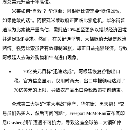
周兑美元升至十年高位。
米莱如何“自救”？华尔街：阿根廷比索需要“贬值20%，
如果他敢的话”。阿根廷米莱政府正面临比索危机，华尔街普
遍认为比索被严重高估，需贬值20%甚至更多以摆脱经济困境
并满足IMF要求。然而，在关键选举前，大幅贬值无疑是政治
赌博。强势比索虽曾有效抑制通胀，却正日益拖累经济，导致
阿根延人去海外购物和牛肉进口现象。
70亿美元目标“迅速达成”，阿根廷恢复谷物出口
税。官方信息显示，仅用时两天，出口申报额就达到了
70亿美元的上限，导致农产品出口免税政策提前结束。
全球第二大铜矿“重大事故”停产，华尔街：黑天鹅！“交
易员们先买入，然后再问问题”。Freeport-McMoRan宣布其印
尼Grasberg铜矿遭遇不可抗力，导致这座全球第二大铜矿停