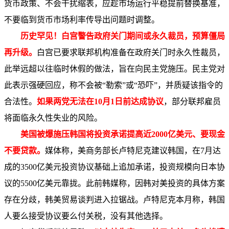
货币政策、不会干扰缩表，应趁市场运行平稳提前替换基准，
不要临到货币市场利率传导出问题时调整。
历史罕见！白宫警告政府关门期间或永久裁员，预算僵局
再升级
。
白宫已要求联邦机构准备在政府关门时永久性裁员，
此举远超以往临时休假的做法，旨在向民主党施压。民主党对
此表示强硬回应，称不会被“勒索”或“恐吓”，并质疑该指令的
合法性。
如果两党无法在10月1日前达成协议
，部分联邦雇员
将面临永久性失业的风险。
美国被爆施压韩国将投资承诺提高近2000亿美元、要现金
不要贷款
。
媒体称，美商务部长卢特尼克建议韩国，在7月达
成的3500亿美元投资协议基础上追加承诺，投资规模向日本协
议的5500亿美元靠拢。此前韩媒称，因韩对美投资的具体方案
存在分歧，韩美贸易谈判进入拉锯战。卢特尼克本月称，韩国
人要么接受协议要么付关税，没有其他选择。