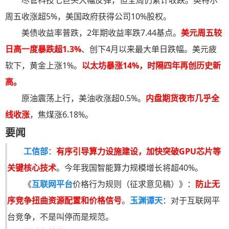
尽管科技七巨头大幅反弹，但全周仍累计收跌。英特尔
周五收涨超5%，美国政府获得公司10%股权。
美债收益率普跌，2年期收益率跌7.44基点。
美元周五较
日高一度暴跌超1.3%
、创下4月以来最大单日跌幅。美元疲
软下，黄金上涨1%。
以太坊暴涨14%，时隔四年再创历史新
高。
原油震荡上行，美油收涨超0.5%。
内盘期货夜市几乎全
线收涨
，焦煤涨6.18%。
要闻
工信部
：
有序引导算力设施建设，加快突破GPU芯片等
关键核心技术
。今年我国智能算力规模增长将超40%。
《
互联网平台
价格行为规则（征求意见稿）》：
防止无
序竞争扭曲资源配置和价格信号
。
玉渊谭天
：对于互联网平
台竞争，不是叫停而是规范。