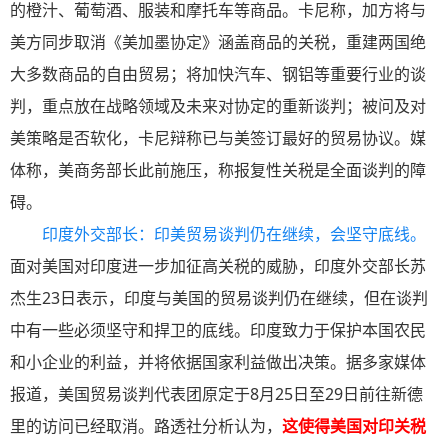
的橙汁、葡萄酒、服装和摩托车等商品。卡尼称，加方将与
美方同步取消《美加墨协定》涵盖商品的关税，重建两国绝
大多数商品的自由贸易；将加快汽车、钢铝等重要行业的谈
判，重点放在战略领域及未来对协定的重新谈判；被问及对
美策略是否软化，卡尼辩称已与美签订最好的贸易协议。媒
体称，美商务部长此前施压，称报复性关税是全面谈判的障
碍。
印度外交部长：印美贸易谈判仍在继续，会坚守底线。
面对美国对印度进一步加征高关税的威胁，印度外交部长苏
杰生23日表示，印度与美国的贸易谈判仍在继续，但在谈判
中有一些必须坚守和捍卫的底线。印度致力于保护本国农民
和小企业的利益，并将依据国家利益做出决策。据多家媒体
报道，美国贸易谈判代表团原定于8月25日至29日前往新德
里的访问已经取消。路透社分析认为，
这使得美国对印关税