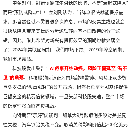
中金刘刚：别错读鲍威尔讲话的影响，不是“衰退式降息”
而是“预防式降息”！中金刘刚认为，当降息很快就能提振需
求，那自然也就不需要很多次降息，市场的交易主线也就会
很快从降息带来宽松的分母逻辑转向基本面改善的分子逻
辑。因此，借此希望对新兴有提振效果的预期也就会落空
了：2024年美联储周期，我们市场下跌；2019年降息周期，
我们市场震荡。
科技股发出警告：
AI叙事开始动摇，风险正蔓延至“看不
见”的角落
。科技股的回调正为市场敲响警钟。风险正从少数
巨头支撑的“头重脚轻”的公开市场，悄然蔓延至为AI基建提供
巨额资金的私募信贷领域，一旦头部科技股失速，整个市场
的稳定性将面临严峻挑战。
向特朗普“示好”促谈判：加拿大9月起取消多项对美报复
性关税，汽车钢铝关税不变。取消关税影响价值超200亿美元