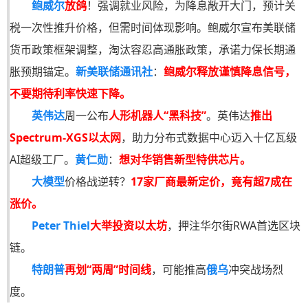
鲍威尔
放鸽
！强调就业风险，为降息敞开大门，预计关
税一次性推升价格，但需时间体现影响。鲍威尔宣布美联储
货币政策框架调整，淘汰容忍高通胀政策，承诺力保长期通
胀预期锚定。
新美联储通讯社
：
鲍威尔释放谨慎降息信号，
不要期待利率快速下降。
英伟达
周一公布
人形机器人“黑科技”
。英伟达
推出
Spectrum-XGS以太网
，助力分布式数据中心迈入十亿瓦级
AI超级工厂。
黄仁勋
：
想对华销售新型特供芯片。
大模型
价格战逆转？
17家厂商最新定价，竟有超7成在
涨价。
Peter Thiel
大举投资以太坊
，押注华尔街RWA首选区块
链。
特朗普
再划“两周”时间线
，可能推高
俄乌
冲突战场烈
度。