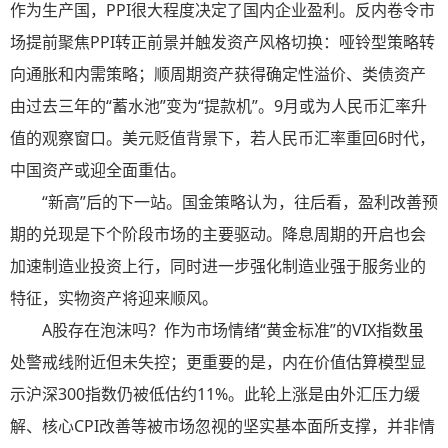
作为生产国，PPI很大程度决定了国内企业盈利。反内卷令市
场提前聚焦PPI转正前景并触发资产风格切换：哑铃型策略转
向通胀和内需策略；顺周期资产获得确定性溢价、类债资产
由过去三年的“蓄水池”变为“提款机”。9月或为人民币汇率升
值的观察窗口。美元贬值背景下，若人民币汇率重回6时代，
中国资产或迎全面重估。
“新高”后的下一站。国金策略认为，往后看，盈利改善预
期的兑现是下个阶段市场的主要驱动。降息周期的开启也会
加速制造业投资上行，同时进一步强化制造业强于服务业的
特征，实物资产将迎来顺风。
A股存在泡沫吗？作为市场情绪“黄金标准”的VIX指数虽
处警戒线附近但未失控；更重要的是，内在价值估算模型显
示沪深300指数仍被低估约11%。此轮上涨是由外汇压力缓
解、核心CPI改善等被市场忽视的坚实基本面所支撑，并非情