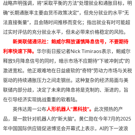
战略声明强调，将“采取平衡的方法”处理就业和通胀目标，明
确“长期通胀率主要由货币政策决定”，但充分就业的水平“无
法直接衡量”，且会随时间推移而变化；指出就业有时可能超
过实时评估的充分就业水平，但未必带来价格稳定的风险。
新美联储通讯社：鲍威尔释放谨慎降息信号，不要期待
利率快速下降
。
华尔街日报记者Nick Timiraos表示，鲍威尔
释放9月降息信号的同时，暗示市场不应期待“下坡冲刺式”的
激进宽松。他正艰难地在日益疲软的“奇特”劳动力市场与关税
驱动的持续通胀压力之间走钢丝。这种复杂的经济局面与美
联储内部分歧，决定了未来的降息将是克制的、渐进的，旨
在引导经济实现挑战重重的软着陆。
英伟达周一公布
人形机器人“黑科技”
。
此次预热的产
品，是一款针对机器人的“新大脑”。黄仁勋在今年7月的2025
年中国国际供应链促进博览会开幕式上表示，AI的下一波浪