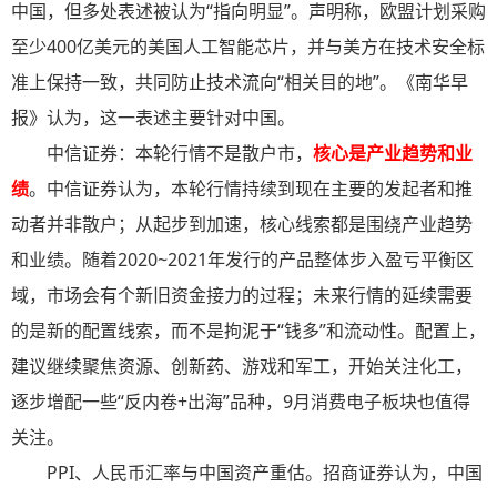
中国，但多处表述被认为“指向明显”。声明称，欧盟计划采购
至少400亿美元的美国人工智能芯片，并与美方在技术安全标
准上保持一致，共同防止技术流向“相关目的地”。《南华早
报》认为，这一表述主要针对中国。
中信证券：本轮行情不是散户市，
核心是产业趋势和业
绩
。中信证券认为，本轮行情持续到现在主要的发起者和推
动者并非散户；从起步到加速，核心线索都是围绕产业趋势
和业绩。随着2020~2021年发行的产品整体步入盈亏平衡区
域，市场会有个新旧资金接力的过程；未来行情的延续需要
的是新的配置线索，而不是拘泥于“钱多”和流动性。配置上，
建议继续聚焦资源、创新药、游戏和军工，开始关注化工，
逐步增配一些“反内卷+出海”品种，9月消费电子板块也值得
关注。
PPI、人民币汇率与中国资产重估。招商证券认为，中国