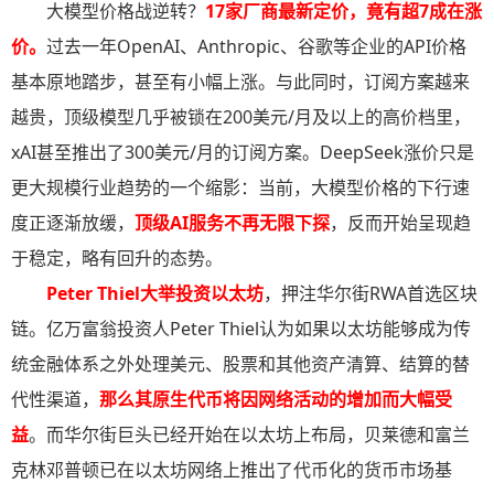
大模型价格战逆转？
17家厂商最新定价，竟有超7成在涨
价
。
过去一年OpenAI、Anthropic、谷歌等企业的API价格
基本原地踏步，甚至有小幅上涨。与此同时，订阅方案越来
越贵，顶级模型几乎被锁在200美元/月及以上的高价档里，
xAI甚至推出了300美元/月的订阅方案。DeepSeek涨价只是
更大规模行业趋势的一个缩影：当前，大模型价格的下行速
度正逐渐放缓，
顶级AI服务不再无限下探
，反而开始呈现趋
于稳定，略有回升的态势。
Peter Thiel大举投资以太坊
，押注华尔街RWA首选区块
链。亿万富翁投资人Peter Thiel认为如果以太坊能够成为传
统金融体系之外处理美元、股票和其他资产清算、结算的替
代性渠道，
那么其原生代币将因网络活动的增加而大幅受
益
。而华尔街巨头已经开始在以太坊上布局，贝莱德和富兰
克林邓普顿已在以太坊网络上推出了代币化的货币市场基