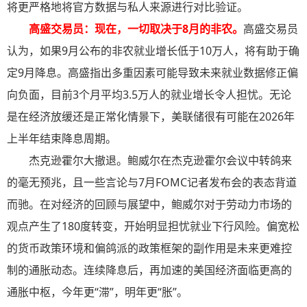
将更严格地将官方数据与私人来源进行对比验证。
高盛交易员：现在，一切取决于8月的非农
。
高盛交易员
认为，如果9月公布的非农就业增长低于10万人，将有助于确
定9月降息。高盛指出多重因素可能导致未来就业数据修正偏
向负面，目前3个月平均3.5万人的就业增长令人担忧。无论
是在经济放缓还是正常化情景下，美联储很有可能在2026年
上半年结束降息周期。
杰克逊霍尔大撤退。鲍威尔在杰克逊霍尔会议中转鸽来
的毫无预兆，且一些言论与7月FOMC记者发布会的表态背道
而驰。在对经济的回顾与展望中，鲍威尔对于劳动力市场的
观点产生了180度转变，开始明显担忧就业下行风险。偏宽松
的货币政策环境和偏鸽派的政策框架的副作用是未来更难控
制的通胀动态。连续降息后，再加速的美国经济面临更高的
通胀中枢，今年更“滞”，明年更“胀”。