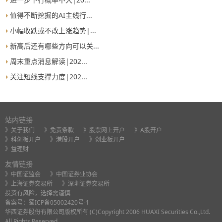
值得不断挖掘的AI主线行...
小幅收跌或不改上涨趋势|...
新高后还有哪些方向可以关...
周末重点消息解读|202...
关注短线支撑力度|202...
站内链接
》关于我们
》免责条款
》股票网上开户
》A股开户
》科创板开户
》港股开户
》创业板开户
》益理财
友情链接
》中国证监会
》中国证券业协会
》上海证券交易所
》深圳证券交易所
投资有风险，选择需谨慎
备案号：
蜀ICP备05002420号-1
华西证券股份有限公司版权所有 (C)Copyright 2006 HUAXI Securities Co.,Ltd.
All Rights Reserved