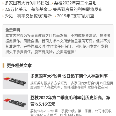
多家国有大行9月15日起...
荔枝2022年第二季度毛...
2.5万亿美元！盖茨基金...
关系到房贷的利率即将发布
少见！利率交易惊现“熔断...
2019年“钱荒”危机重...
免责声明
本文内容仅为投资者教育之目的而发布，不构成投资建议。投资者
据此操作，风险自担。我司力求本文所涉信息准确可靠，但并不对
其准确性、完整性和及时 性作出任何保证，对因使用本文引发的
损失不承担责任。股市有风险，投资需谨慎！
▍
更多相关文章
多家国有大行9月15日起下调个人存款利率
据证券时报从多方求证到，多家国有大行自9月15日起再
度调整个人存款利率，包括活期存款和定期存款在内的
多个品种利率有不同幅度的微调。其中，三年期定期存
款和大额存单利率下调15个基点。
荔枝2022年第二季度毛利率创历史新高，净
营收5.16亿元
荔枝公布2022年第二季度业绩。第二季度，公司净营收
为5.16亿元人民币，同比下降7.8%。