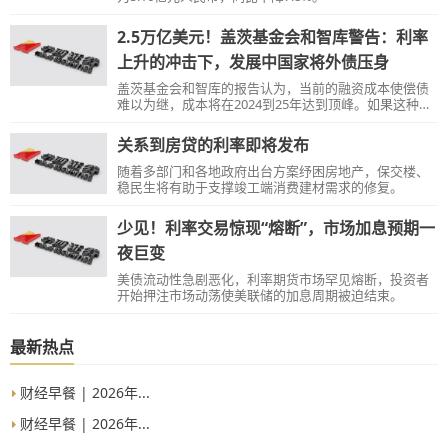
2.5万亿美元！盖茨基金会和智库警告：利率
上升的冲击下，发展中国家将外债压身
盖茨基金会和智库的报告认为，当前的融资成本使偿债
难以为继，成本将在2024到25年达到顶峰。如果这种情
况持续，一场严重的流动性危机将很快演变成大范围的
偿付能力危机。
关系到房贷的利率即将发布
随着多部门和各地政府出台方案纾困房地产，保交楼、
稳民生将有助于支撑竣工端消费建材需求的修复。
少见！利率交易惊现“熔断”，市场加息预期一
夜巨变
美债流动性急剧恶化，利率期货市场罕见熔断，投资者
开始押注市场动荡使美联储的加息周期被迫结束。
最新热点
财经早餐 | 2026年...
财经早餐 | 2026年...