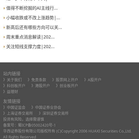
值得不断挖掘的AI主线行...
小幅收跌或不改上涨趋势|...
新高后还有哪些方向可以关...
周末重点消息解读|202...
关注短线支撑力度|202...
站内链接
》关于我们
》免责条款
》股票网上开户
》A股开户
》科创板开户
》港股开户
》创业板开户
》益理财
友情链接
》中国证监会
》中国证券业协会
》上海证券交易所
》深圳证券交易所
投资有风险，选择需谨慎
备案号：
蜀ICP备05002420号-1
华西证券股份有限公司版权所有 (C)Copyright 2006 HUAXI Securities Co.,Ltd.
All Rights Reserved