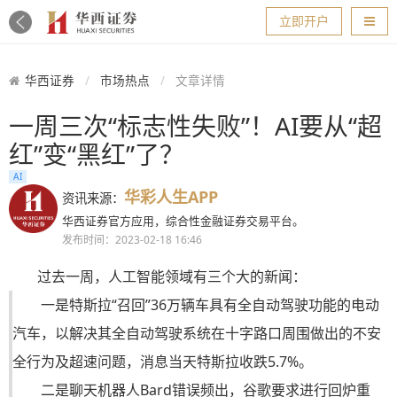
导航
立即开户
华西证券
市场热点
文章详情
一周三次“标志性失败”！AI要从“超
红”变“黑红”了？
AI
华彩人生APP
资讯来源：
华西证券官方应用，综合性金融证券交易平台。
发布时间：2023-02-18 16:46
过去一周，人工智能领域有三个大的新闻：
一是
特斯拉“召回”
36万辆车具有全自动驾驶功能的电动
汽车，以解决其全自动驾驶系统在十字路口周围做出的不安
全行为及超速问题，消息当天特斯拉收跌5.7%。
二是聊天机器人
Bard错误频出
，谷歌要求进行回炉重