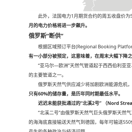
此外，法国电力1月期货合约的周五收盘价为59
月的电力价格将进一步飙升。
俄罗斯“断供”
根据区域预订平台(Regional Booking Pl
有一小部分被预定，这意味着，在周末大幅下降
“亚马尔—欧洲”天然气管道起于西西伯利亚
的主要管道之一。
俄罗斯天然气供应减少将加剧欧洲能源危机
只有60%的储存量，是历年同时期最低水平。
迟迟未能获批通过的“北溪2号” （Nord S
“北溪二号”由俄罗斯天然气巨头俄罗斯天然气
的海海底直接输送天然气到德国，每年可输送55
产生的各种政治与经济问题。