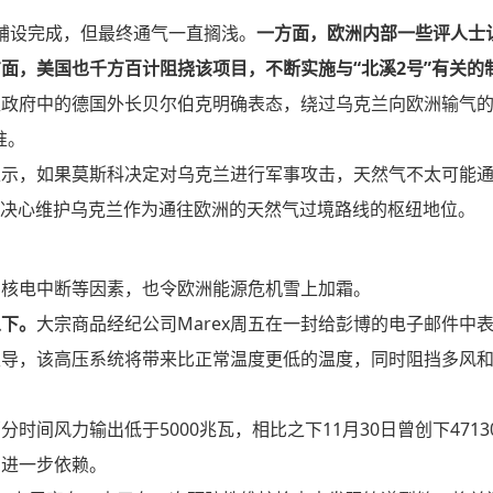
%已铺设完成，但最终通气一直搁浅。
一方面，欧洲内部一些评人士
面，美国也千方百计阻挠该项目，不断实施与“北溪2号”有关的
政府中的德国外长贝尔伯克明确表态，绕过乌克兰向欧洲输气的
准。
示，如果莫斯科决定对乌克兰进行军事攻击，天然气不太可能通
仍决心维护乌克兰作为通往欧洲的天然气过境路线的枢纽地位。
、核电中断等因素，也令欧洲能源危机雪上加霜。
以下。
大宗商品经纪公司Marex周五在一封给彭博的电子邮件中
主导，该高压系统将带来比正常温度更低的温度，同时阻挡多风
间风力输出低于5000兆瓦，相比之下11月30日曾创下4713
的进一步依赖。