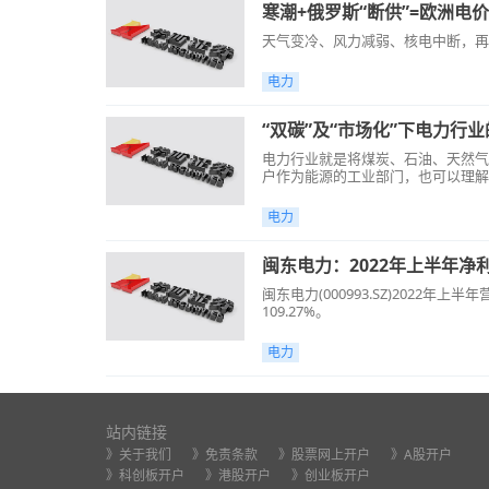
寒潮+俄罗斯“断供”=欧洲电
天气变冷、风力减弱、核电中断，再
电力
“双碳”及“市场化”下电力行
电力行业就是将煤炭、石油、天然气
户作为能源的工业部门，也可以理解
电力
闽东电力：2022年上半年净利
闽东电力(000993.SZ)2022年
109.27%。
电力
站内链接
》关于我们
》免责条款
》股票网上开户
》A股开户
》科创板开户
》港股开户
》创业板开户