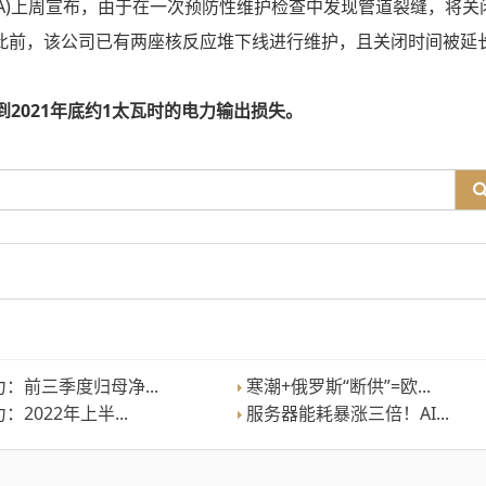
France SA)上周宣布，由于在一次预防性维护检查中发现管道裂缝，将关
23日。此前，该公司已有两座核反应堆下线进行维护，且关闭时间被延
2021年底约1太瓦时的电力输出损失。
：前三季度归母净...
寒潮+俄罗斯“断供”=欧...
2022年上半...
服务器能耗暴涨三倍！AI...