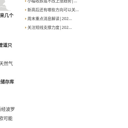
小幅收跌或不改上涨趋势|...
新高后还有哪些方向可以关...
来几个
周末重点消息解读|202...
关注短线支撑力度|202...
)管道只
天然气
气储存库
斯经波罗
欧可能