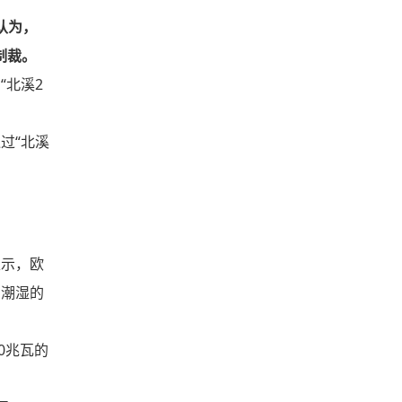
认为，
制裁。
“北溪2
过“北溪
表示，欧
和潮湿的
0兆瓦的