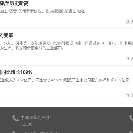
价飙至历史新高
加上“吝啬”的俄罗斯供应，欧洲能源危机雪上加霜。
202
业的变革
、水能、风能等一次能源经发电设施转换成电能，再通过输电、变电与配电系
为生产、输送和分配电能的工业部门。
202
同比增长109%
上半年营业收入为3.52亿元，同比增长42.52%;归属于上市公司股东的净利润1.39亿
202
中国证监会热线：
12386