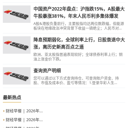
东出资比例保持不变。
中国资产2022年盘点：沪指跌15%，A股最大
牛股暴涨381%，年末人民币利多集体爆发
A股&港股负重前行，主要股指均达两位数跌幅，但能源
板块在地缘政治冲突背景下收益一骑绝尘；人民币对美
元即期汇率贬值9%，年末利多集体爆发；债市一度遭遇
“理财风暴”。
降息预期弱化，全球利率上行，日股衰退中大
涨，离历史新高百点之遥
欧洲、亚太股指普遍表现较好；全球债券利率上行；铜
油上涨金价下跌。
查询资产明细
您可以通过以下方式查询持仓，可查询账户资金、持
股、市值及成本价、盈亏等情况：1.登录华彩人生
APP【交易】—【持仓】栏目查询；2.登录电脑端软件华
彩人生1点通【交易】—【股票】—【查询】—【资金股
份】栏目查询。【温馨提示】：持仓中的所有信息，进
最新热点
入页面的时候会刷新，是实时数据，停留在当前页面不
能刷新。
财经早餐 | 2026年...
财经早餐 | 2026年...