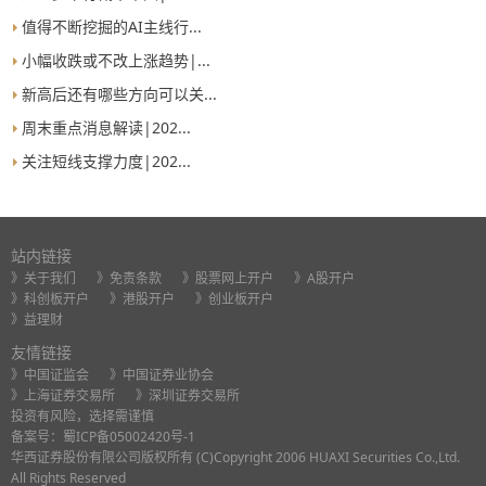
值得不断挖掘的AI主线行...
小幅收跌或不改上涨趋势|...
新高后还有哪些方向可以关...
周末重点消息解读|202...
关注短线支撑力度|202...
站内链接
》关于我们
》免责条款
》股票网上开户
》A股开户
》科创板开户
》港股开户
》创业板开户
》益理财
友情链接
》中国证监会
》中国证券业协会
》上海证券交易所
》深圳证券交易所
投资有风险，选择需谨慎
备案号：
蜀ICP备05002420号-1
华西证券股份有限公司版权所有 (C)Copyright 2006 HUAXI Securities Co.,Ltd.
All Rights Reserved