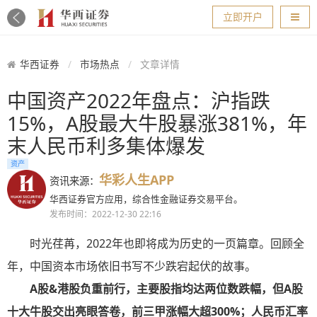
导航
立即开户
华西证券
市场热点
文章详情
中国资产2022年盘点：沪指跌
15%，A股最大牛股暴涨381%，年
末人民币利多集体爆发
资产
华彩人生APP
资讯来源：
华西证券官方应用，综合性金融证券交易平台。
发布时间：2022-12-30 22:16
时光荏苒，2022年也即将成为历史的一页篇章。回顾全
年，中国资本市场依旧书写不少跌宕起伏的故事。
A股&港股负重前行，主要股指均达两位数跌幅，但
A股
十大牛股交出亮眼答卷，前三甲涨幅大超300%；人民币汇率