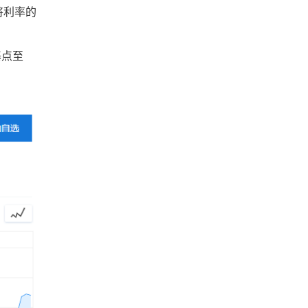
将利率的
基点至