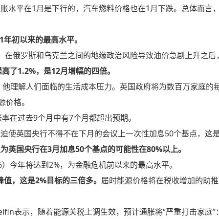
胀水平在1月是下行的，汽车燃料价格也在1月下跌。总体而言
。
91年初以来的最高水平。
。在俄罗斯和乌克兰之间的地缘政治风险导致油价急剧上升之后
高了1.2%，是12月增幅的四倍。
，他理解人们面临的生活成本压力。英国政府将为数百万家庭的
源价格。
胀率在过去9个月中有7个月都超出预期。
能迫使英国央行不得不在下月的会议上
一次性加息50个基点
，这是
为英国央行在3月加息50个基点的可能性在80%以上。
%）今年将达到2%，为金融危机前以来的最高水平。
的峰值，这是2%目标的三倍多。
届时能源价格将在税收增加的助推
elfin表示，随着能源关税上调生效，预计通胀将“严重打击家庭”