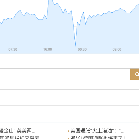
金山” 英美两...
美国通胀“火上浇油”：“...
国通胀指标又爆表...
通胀|德国通胀也爆表了！