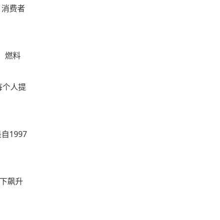
，消费者
，燃料
每个人提
自1997
下飙升
：