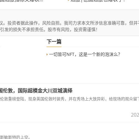
议。投资者据此操作，风险自担。我司力求本文所涉信息准确可靠，但并
文引发的损失不承担责任。股市有风险，投资需谨慎！
下一篇
一切皆可NFT，这是一个新的泡沫么？
国伦敦，国际超模金大川双城演绎
伦敦重磅登陆，现身英国伦敦时装秀，并在秀场上大放异彩，给现场的观众留
202
斯敏斯特的上空。