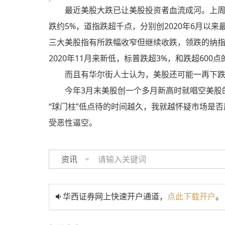
最近美股大跌已让美股投资者血流成河。上周
跌约5%，道指跌超千点，分别创2020年6月以
三大美股指有所跌幅收窄但继续收跌，领跌的纳指
2020年11月来新低，标普跌超3%，和跌超600
而且有华尔街人士认为，美股还可能一再下
今年3月末美股创一个多月新高时就唱空美股
“球门柱”低点待的时间越久，我就越怀疑市场是
受恶性逼空。
资讯
华西证券网上快速开户通道，
点此下载开户
。