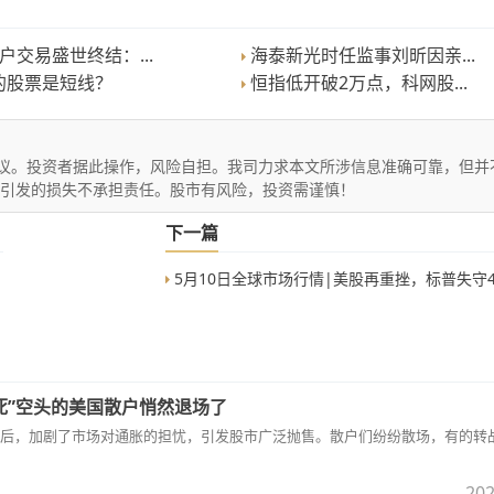
户交易盛世终结：...
海泰新光时任监事刘昕因亲...
的股票是短线？
恒指低开破2万点，科网股...
议。投资者据此操作，风险自担。我司力求本文所涉信息准确可靠，但并
文引发的损失不承担责任。股市有风险，投资需谨慎！
下一篇
5月10日全球市场行情|美股再重挫，标普失守4000点心理关口，大宗商品多大跌
死”空头的美国散户悄然退场了
后，加剧了市场对通胀的担忧，引发股市广泛抛售。散户们纷纷散场，有的转
202