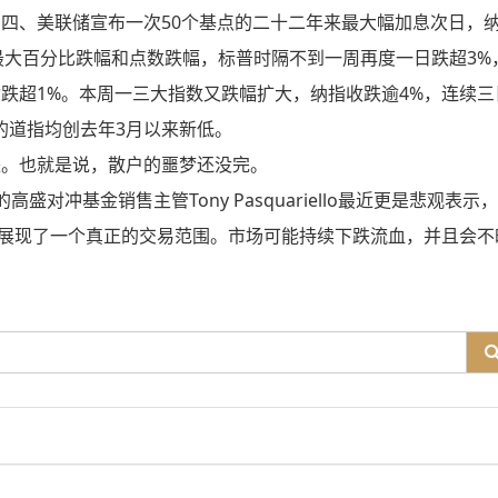
四、美联储宣布一次50个基点的二十二年来最大幅加息次日，
来最大百分比跌幅和点数跌幅，标普时隔不到一周再度一日跌超3%
跌超1%。本周一三大指数又跌幅扩大，纳指收跌逾4%，连续三
点的道指均创去年3月以来新低。
跌。也就是说，散户的噩梦还没完。
的高盛对冲基金销售主管
Tony Pasquariello最近更是悲观表示
，
否展现了一个真正的交易范围。市场可能持续下跌流血，并且会不