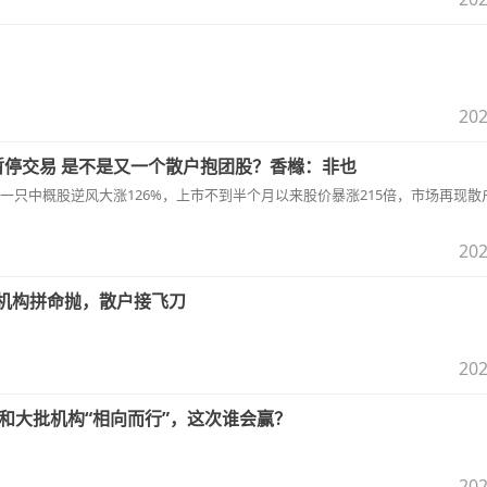
202
暂停交易 是不是又一个散户抱团股？香橼：非也
一只中概股逆风大涨126%，上市不到半个月以来股价暴涨215倍，市场再现散
202
”：机构拼命抛，散户接飞刀
202
和大批机构“相向而行”，这次谁会赢？
202