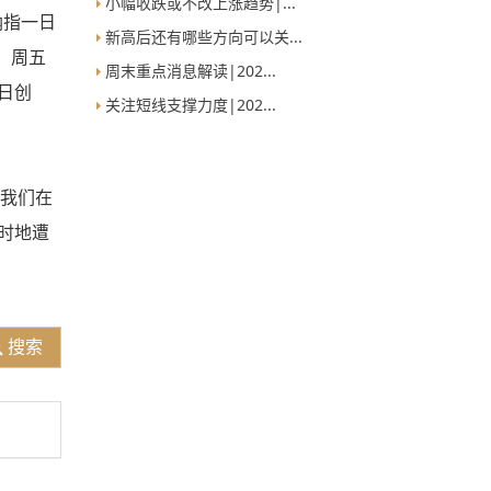
小幅收跌或不改上涨趋势|...
纳指一日
新高后还有哪些方向可以关...
，周五
周末重点消息解读|202...
日创
关注短线支撑力度|202...
我们在
时地遭
搜索