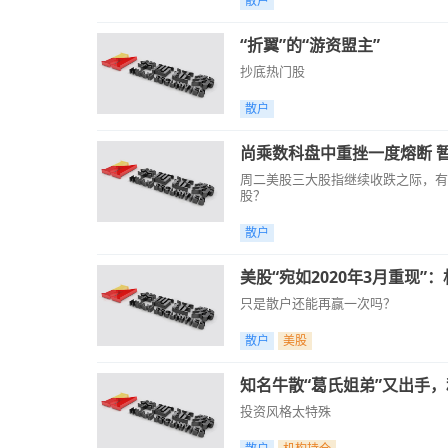
散户
“折翼”的“游资盟主”
抄底热门股
散户
尚乘数科盘中重挫一度熔断 
周二美股三大股指继续收跌之际，有
股？
散户
美股“宛如2020年3月重现
只是散户还能再赢一次吗？
散户
美股
知名牛散“葛氏姐弟”又出手，
投资风格太特殊