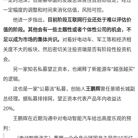
一定的泡沫，但是基本面的发展总体良性且后劲很足，经过
一定幅度的调整和时间来消化估值，风险可控。
他进一步指出，
目前阶段互联网行业还处于难以评估价
值的阶段。其他会有一些主题性或者个体性公司的机会，不
足以成为市场的集体共识。
对看好电动车、军工等和经济相
关度不大的板块，然后密切关注投资端是否有阶段性投资机
会。
另一家知名私募望正资本，也阐释了新能源车“越涨越买”
的逻辑。
这也是一家“公募派”私募，创始人
王鹏辉
曾任景顺长城副
总经理。据私募排排网，望正资本代表产品年内收益达
20%。
王鹏辉在近期沟通中对电动智能汽车给出高度乐观的预
判：