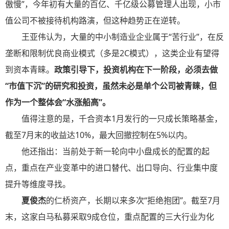
傲慢”，今年初有大量的百亿、千亿级公募管理人出现，小市
值公司不被接待机构路演，但这种趋势正在逆转。
王亚伟认为，大量的中小制造业企业属于“苦行业”，在反
垄断和限制优良商业模式（多是2C模式），这类企业有望得
到资本青睐。
政策引导下，投资机构在下一阶段，必须去做
“市值下沉”的研究和投资，虽然未必是单个公司被青睐，但
作为一个整体会“水涨船高”。
值得注意的是，千合资本1月发行的一只成长策略基金，
截至7月末的收益达10%，最大回撤控制在5%以内。
他还指出：当前处于新一轮向中小盘成长的配置的起
点，重点在产业变革中的进口替代、出口导向、行业集中度
提升等维度寻找。
夏俊杰
的仁桥资产，长期以来多次“拒绝抱团”。截至7月
末，这家白马私募采取9成仓位，重点配置的三大行业为化