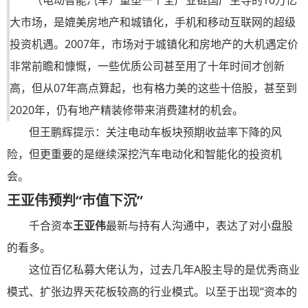
（电动智能汽车）重塑一个全产业链国产主导的10万亿
大市场，是媲美房地产和城镇化，手机和移动互联网的超级
投资机遇。2007年，市场对于城镇化和房地产的大机遇定价
非常前瞻和慷慨，一些优质公司甚至用了十年时间才创新
高，但从07年高点算起，也有格力美的这些十倍股，甚至到
2020年，仍有地产精装修带来消费建材的机会。
但王鹏辉提示：关注电动车板块预期收益率下降的风
险，但更重要的是继续深挖汽车电动化和智能化的投资机
会。
王亚伟预判“市值下沉”
千合资本
王亚伟
最新与持有人沟通中，表达了对小盘股
的看多。
这位百亿私募大佬认为，过去几年A股主导的是优秀商业
模式、扩张边界天花板较高的行业模式。以至于出现“资本的