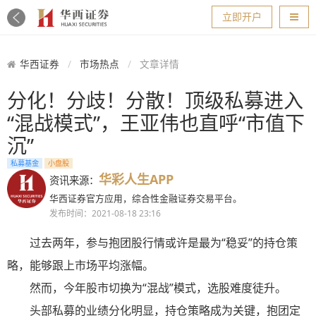
导航
立即开户
华西证券
市场热点
文章详情
分化！分歧！分散！顶级私募进入
“混战模式”，王亚伟也直呼“市值下
沉”
私募基金
小盘股
华彩人生APP
资讯来源：
华西证券官方应用，综合性金融证券交易平台。
发布时间：2021-08-18 23:16
过去两年，参与抱团股行情或许是最为“稳妥”的持仓策
略，能够跟上市场平均涨幅。
然而，今年股市切换为“混战”模式，选股难度徒升。
头部私募的业绩分化明显，持仓策略成为关键，抱团定