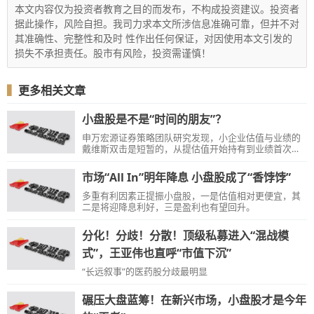
本文内容仅为投资者教育之目的而发布，不构成投资建议。投资者
据此操作，风险自担。我司力求本文所涉信息准确可靠，但并不对
其准确性、完整性和及时 性作出任何保证，对因使用本文引发的
损失不承担责任。股市有风险，投资需谨慎！
▍
更多相关文章
小盘股是不是“时间的朋友”？
申万宏源证券策略团队研究发现，小企业估值与业绩的
戴维斯双击是短暂的，从提估值开始持有到业绩首次兑
现，能吃到小盘股长大过程中大部分的相对收益，往后
不确定性加大。
市场“All In”明年降息 小盘股成了“香饽饽”
多重有利因素正提振小盘股，一是估值相对更便宜，其
二是将迎降息利好，三是盈利也有望回升。
分化！分歧！分散！顶级私募进入“混战模
式”，王亚伟也直呼“市值下沉”
“长远叙事”的医药股分歧最明显
碾压大盘蓝筹！在新兴市场，小盘股才是今年