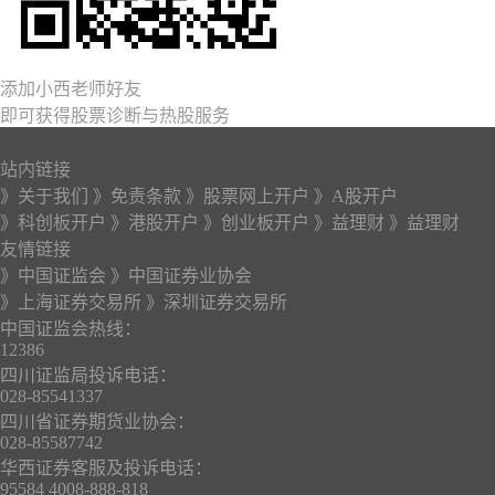
添加小西老师好友
即可获得股票诊断与热股服务
站内链接
》关于我们
》免责条款
》股票网上开户
》A股开户
》科创板开户
》港股开户
》创业板开户
》益理财
》益理财
友情链接
》中国证监会
》中国证券业协会
》上海证券交易所
》深圳证券交易所
中国证监会热线：
12386
四川证监局投诉电话：
028-85541337
四川省证券期货业协会：
028-85587742
华西证券客服及投诉电话：
95584 4008-888-818